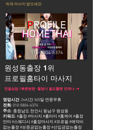
하게 마사지 받으세요!
원성동출장 1위
프로필홈타이 마사지
친절상담 / 빠른방문 -힐링이 필요할땐 언제나 ~♥
영업시간
: 24시간 365일 연중무휴
전화
:
010-5804-6374
주소
:
충청남도 천안시 동남구 원성동
키워드
: #출장 #마사지 #홈타이 #홈케어 #출장
안마 #스웨디시 #출장마사지 #프로필 #예약비
없는출장 #보증금없는출장 #선입금없는출장