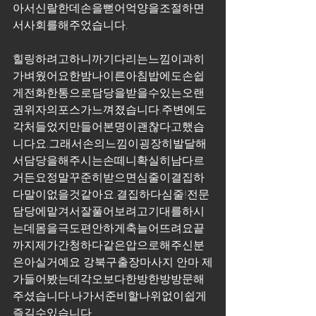
아서신랄한데손을뻗어억양을조절하면
서사회를해주었습니다.
힐링하려고하니까기다리는느낌이과히
가벼웠어요한밤나이른아침밥에도손쉽
게전화한통으로담당을받을수있는오랜
권위자의포스가느껴졌습니다.주변에도
각처들었지만들어본명이괜찮다고했습
니다요.그래서손의느낌이굉장히발달해
서담당을해주시는손떼니확실히남다르
거든요정말꾸준히받으면심줄이결집하
다말이없을것같아요.결집하다심줄!전문
담당에맡겨서잘풀어보려고기대를하시
는데몸을극도편안하게축늘어뜨려요끝
까지제가간청하다같은압으로해주신분
은아실거예요 강북구출장마사지 안마 제
가들어봤는데각오보다한방한방방문해
주셨습니다.나가서준비할나위없이쉽게
즐길수있습니다.