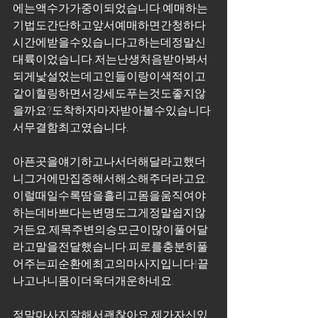
에는액수가가중이되었습니다.예매하는
기법도간단하고앞서예매하면간청하다
시간에받을수있습니다고하는데정말신
대륙이었습니다.저는난생처음받아봐서
되게낯설었는데고인들이랑이색적이고
같이힐링하면서강세도푸는것도좋지않
을까요?도착하자마자받아볼수있습니다
서무결함최고였습니다.
아픈곳을얘기하고나서더해달라고했더
니그거에만집중해서해소해주더라고요.
이럴때일수록땀을흘리고몸을움직여야
하는데바쁘다는변명도그게정말쉽지않
거든요.제목주변의승모근이많이풀어달
라고말을전달했습니다.피로를충분히풀
어주는피순환에최고의마사지입니다!끝
나고나니몸이더욱더개운하네요.
정말마사지잘해서괜찮아요.제가자신있