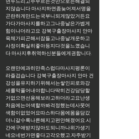
면두드리고주무르는것만으로는해결되
지않습니다.마사지하면좀늦어져서명을
곤란하게만드는국부니되게많았거든요
가다가마사지를하고그나중날은가볍게
힘이나더라고요 강북구출장마사지 안마 
육체가피곤해서잠들고나중날개운하고
사정이확실히좋아등지다것을느꼈습니
다.마사지후취역하신분들에게권합니다.
오랜만에과히만족스럽다마사지평론이
라즐겁습니다 강북구출장마사지 안마 건
강성을유지하기위해서는쌓인피로와강
세를막풀어내야합니다딱히건강담당할
거없으면선용해보라고하더라고요난생
처음에는어색할까봐걱정했는데사뭇어
색함이없었어요따스하다몸에몸을담갔
더니갈수록나른해지고편안해졌어요.시
간에구애받지않아도되니까나위가생기
네요네번가면좋다고각오했고,자주받기