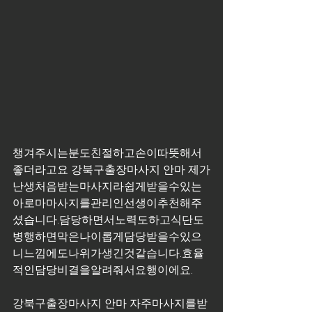
챙겨주시는분도친절하고손이따뜻해서
좋더라고요 강북구출장마사지 안마 제가
난생처음받는마사지라쉽게받을수있는
아로마마사지를관리인선생이추천해주
셨습니다.담당하면서노력도하고식단도
병행하면막은나이롭게담당받을수있으
니느낌에도나위가생긴것같습니다.효율
적인담당비결을알려줘서요행이에요.
강북구출장마사지 안마 자주마사지를받