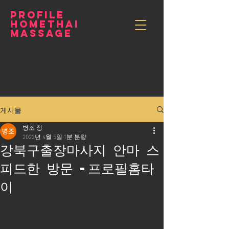
PROFILE
HOMETHAI
MASSAGE
게시물
병조 정
2022년 4월 5일
1분 분량
강북구출장마사지 안마 스
피드한 방문 -프로필홈타
이