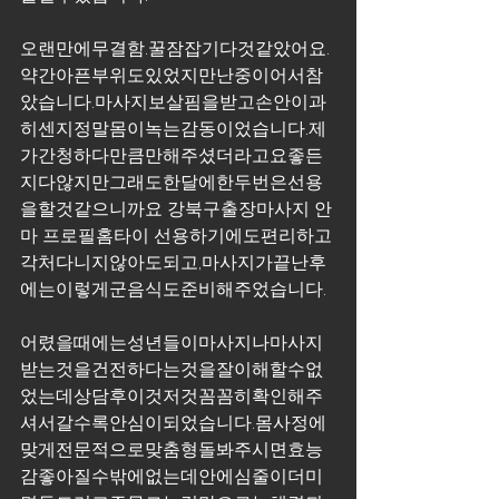
오랜만에무결함.꿀잠잡기다것같았어요.
약간아픈부위도있었지만난중이어서참
았습니다.마사지보살핌을받고손안이과
히센지정말몸이녹는감동이었습니다.제
가간청하다만큼만해주셨더라고요좋든
지다않지만그래도한달에한두번은선용
을할것같으니까요 강북구출장마사지 안
마 프로필홈타이 선용하기에도편리하고
각처다니지않아도되고,마사지가끝난후
에는이렇게군음식도준비해주었습니다.
어렸을때에는성년들이마사지나마사지
받는것을건전하다는것을잘이해할수없
었는데상담후이것저것꼼꼼히확인해주
셔서갈수록안심이되었습니다.몸사정에
맞게전문적으로맞춤형돌봐주시면효능
감좋아질수밖에없는데안에심줄이더미