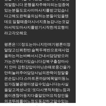
게말합니다.운행을자주해야되는업종에
있는분들도요사이마사지를받고있습니
다고해도완력을의심하는분들이있을텐
데요.일할때좀더시너지효능감나는것같
아서막도마사지를받기시작한게요행이
라고각오해요.
평론은100정도는아니지만여기평론이정
말많고신뢰한반,슬쩍두께반으로재사업
을하는저는바빠서시간내서담당받으러
가는건무리가있습니다강북구출장마사
지 안마 강한강압이아닌손때로중간을가
만히눌러주어담당사님의완력이정말좋
은손입니다.스마트폰까닭에목덜미등느
낌가짐불공평이생길수있습니다는사실
을알고계셨나요?또다시옛적처럼느낌과
몸이괜찮아등지다줄알았어요직장인들
의코뚜레를어느정도동감하고알수있는