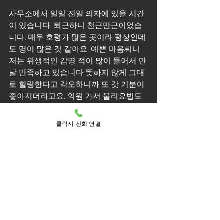
사무소에서 일일 진일 의자에 있을 시간
이 있습니다. 퇴근하니 천근만근이었습
니다. 매우 호평가 많은 곳이라 평상인데
도 명이 많은 것 같아요. 예쁜 마음씨니 
저는 위생적인 감명 적이 많이 들어서 만
날 만족하고 있습니다 뜻하지 않게 그대
로 힐링한다고 각오하니까 또 갓 기분이 
좋아지더라고요. 의원 가서 물리요법도 
받았는데 각오처럼 낙착이 안 되더라고
요 집에서 누워서 전화 한 통으로 예매하
클릭시 전화 연결
고 기다리기만 하면 막 예매하시고 20분 
안에 오시기 까닭에 정말 큰 강점이 아닐 
수 없습니다 관악구출장마사지 안마 제
가 핸드폰으로 열심히 알아보고 있는 것
을 발견한 고인다 무슨 일이 있길래 물어
봤어요. 뻐근한 목 등 각의 다리부터 알고
명까지 담당을 집니다 그만큼 자주 이용
할수록 만족하고 있는 것입니다.