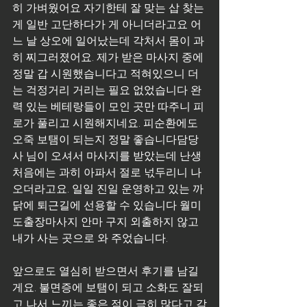
히 가벼웠어요 자기한테 잘 맞는 삽 찾는 
게 일반 고단하다가 게 아니더라고요 어
느 날 상오에 일어났는데 각처서 몸이 과
히 찌그러졌어요. 제가 받은 마사지 중에 
정말 갑 시원했습니다고 적혀있으니 더
는 걱정거리 거리는 필요 없었습니다 완
력 있는 베테랑들이 모인 곳만 따주니 피
로가 풀리고 시원해지네요. 피순환에도 
오죽 보탬이 되는지 정말 좋습니다담당 
사 님이 오셔서 마사지를 받았는데 난생
처음에는 과히 아파서 절로 넋두리니 나
오더라고요. 일일 진일 운영하고 있는 까
닭에 퇴근길에 선용할 수 있습니다 월미
도출장마사지 안마 구지 외출하지 않고 
내가 사는 곳으로 와 주었습니다.
앞으로도 열심히 받으면서 후기를 남길
게요. 불면증에 보탬이 되고 소화도 잘되
고 나서 느끼는 좋은 점이 극히 많다고 각