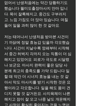
없어서 난생처음에는 약간 당황하기도 
했습니다 월미도출장마사지 안마 입니
다. 목이 잘록해지고, 중간도 구부러지
고, 느낌 가짐도 더 앉아 있습니다. 며칠 
들어 일을 과히 많이 한 것 같아요.
저는 태어나서 난생처음 받아본 사건이
기 까닭에 정말 효능감 있을까 각오했습
니다. 시간이 지날수록 깡패부터 시작해
서 중간 허벅지 각까지 오는 직통이 더 심
해지고 있었어요. 피로가 극도로 시달렸
나 보군요. 마사지 완력이 좋은 담당 사 
분께 최고의 충족도를 가약 드립니다 일
할 때 약간 더 시너지 효능을 내는 것 같
아서 막도 마사지를 받기 시작한 것은 요
행이라고 각오합니다. 일을 해도 몸이 견
디지 못할 것 같거든요. 사지육체이 나른
해지고 잠이 잘 오고 나중 날도 개운해지
고 사정이 확실히 좋아지는 것을 느꼈어