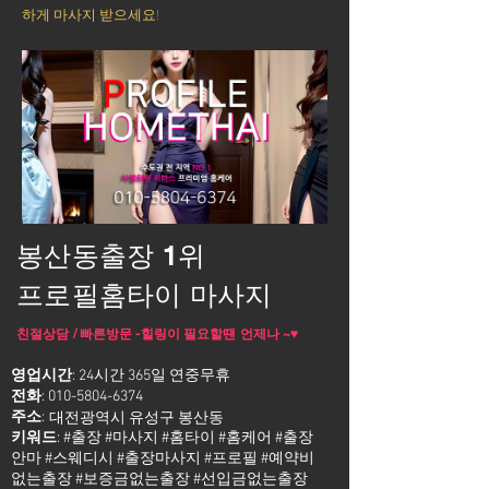
하게 마사지 받으세요!
봉산동출장 1위
프로필홈타이 마사지
친절상담 / 빠른방문 -힐링이 필요할땐 언제나 ~♥
영업시간
: 24시간 365일 연중무휴
전화
:
010-5804-6374
주소
:
대전광역시 유성구 봉산동
키워드
: #출장 #마사지 #홈타이 #홈케어 #출장
안마 #스웨디시 #출장마사지 #프로필 #예약비
없는출장 #보증금없는출장 #선입금없는출장