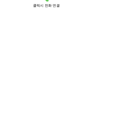
계산동
관평동
클릭시 전화 연결
교촌동
구룡동
구성동
구암동
구즉동
궁동
금고동
금탄동
노은1동
노은2동
노은3동
노은동
대동
대정동
덕명동
덕진동
도룡동
둔곡동
문지동
반석동
방동
방현동
복용동
봉명동
봉산동
상대동
성북동
세동