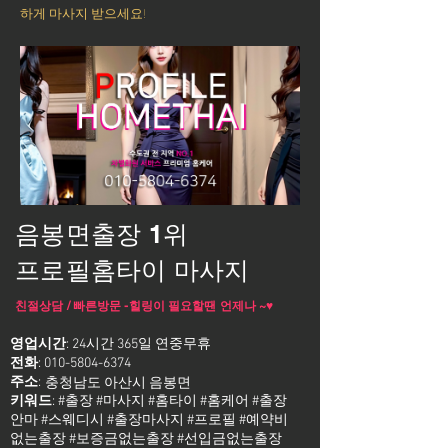
하게 마사지 받으세요!
음봉면출장 1위
프로필홈타이 마사지
친절상담 / 빠른방문 -힐링이 필요할땐 언제나 ~♥
영업시간
: 24시간 365일 연중무휴
전화
:
010-5804-6374
주소
:
충청남도 아산시 음봉면
키워드
: #출장 #마사지 #홈타이 #홈케어 #출장
안마 #스웨디시 #출장마사지 #프로필 #예약비
없는출장 #보증금없는출장 #선입금없는출장