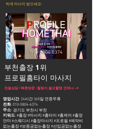
하게 마사지 받으세요!
부천출장 1위
프로필홈타이 마사지
친절상담 / 빠른방문 -힐링이 필요할땐 언제나 ~♥
영업시간
: 24시간 365일 연중무휴
전화
:
010-5804-6374
주소
:
경기도 부천시 부천
키워드
: #출장 #마사지 #홈타이 #홈케어 #출장
안마 #스웨디시 #출장마사지 #프로필 #예약비
없는출장 #보증금없는출장 #선입금없는출장