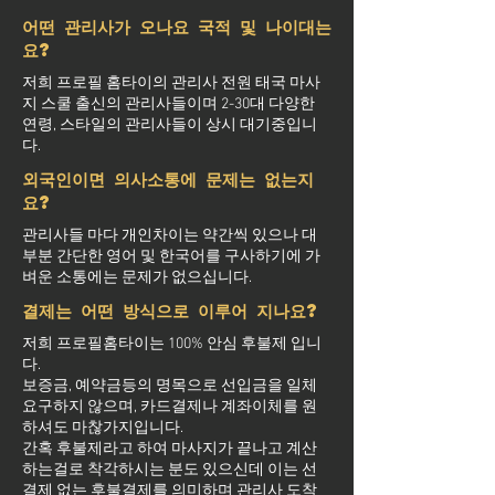
어떤 관리사가 오나요 국적 및 나이대는
요?
저희 프로필 홈타이의 관리사 전원 태국 마사
지 스쿨 출신의 관리사들이며 2-30대 다양한
연령, 스타일의 관리사들이 상시 대기중입니
다.
외국인이면 의사소통에 문제는 없는지
요?
관리사들 마다 개인차이는 약간씩 있으나 대
부분 간단한 영어 및 한국어를 구사하기에 가
벼운 소통에는 문제가 없으십니다.
결제는 어떤 방식으로 이루어 지나요?
저희 프로필홈타이는 100% 안심 후불제 입니
다.
보증금, 예약금등의 명목으로 선입금을 일체
요구하지 않으며, 카드결제나 계좌이체를 원
하셔도 마찮가지입니다.
간혹 후불제라고 하여 마사지가 끝나고 계산
하는걸로 착각하시는 분도 있으신데 이는 선
결제 없는 후불결제를 의미하며 관리사 도착