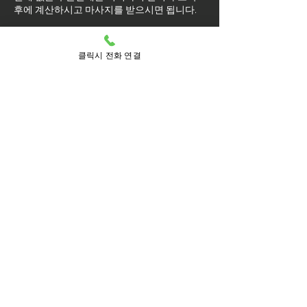
후에 계산하시고 마사지를 받으시면 됩니다.
마사지를 받는 도중에 코스변경이 가능
할까요?
클릭시 전화 연결
예약된 마사지 서비스가 끝나기 최소 30분 전
에는 연락 부탁드립니다.
실장님께 연락을 주셔야 예약 상황에 따라 시
간 추가나 코스 변경이 가능합니다.
마사지를 받는 중 이시더라도 기타 요구 사항
은 관리사를 통해 전달이 안되면 실장님께 연
락을 주시면 됩니다.
방문 가능 지역
동안구
동안
갈산동
관양1동
관양2동
관양동