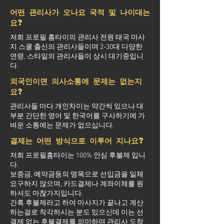
어떤 관리사가 오나요 국적 및 나이대는
요?
저희 프로필 홈타이의 관리사 전원 태국 마사
지 스쿨 출신의 관리사들이며 2-30대 다양한
연령, 스타일의 관리사들이 상시 대기중입니
다.
외국인이면 의사소통에 문제는 없는지
요?
관리사들 마다 개인차이는 약간씩 있으나 대
부분 간단한 영어 및 한국어를 구사하기에 가
벼운 소통에는 문제가 없으십니다.
결제는 어떤 방식으로 이루어 지나요?
저희 프로필홈타이는 100% 안심 후불제 입니
다.
보증금, 예약금등의 명목으로 선입금을 일체
요구하지 않으며, 카드결제나 계좌이체를 원
하셔도 마찮가지입니다.
간혹 후불제라고 하여 마사지가 끝나고 계산
하는걸로 착각하시는 분도 있으신데 이는 선
결제 없는 후불결제를 의미하며 관리사 도착