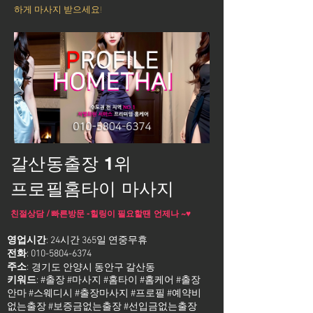
하게 마사지 받으세요!
갈산동출장 1위
프로필홈타이 마사지
친절상담 / 빠른방문 -힐링이 필요할땐 언제나 ~♥
영업시간
: 24시간 365일 연중무휴
전화
:
010-5804-6374
주소
:
경기도 안양시 동안구 갈산동
키워드
: #출장 #마사지 #홈타이 #홈케어 #출장
안마 #스웨디시 #출장마사지 #프로필 #예약비
없는출장 #보증금없는출장 #선입금없는출장