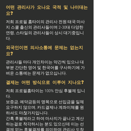
어떤 관리사가 오나요 국적 및 나이대는
요?
저희 프로필 홈타이의 관리사 전원 태국 마사
지 스쿨 출신의 관리사들이며 2-30대 다양한
연령, 스타일의 관리사들이 상시 대기중입니
다.
외국인이면 의사소통에 문제는 없는지
요?
관리사들 마다 개인차이는 약간씩 있으나 대
부분 간단한 영어 및 한국어를 구사하기에 가
벼운 소통에는 문제가 없으십니다.
결제는 어떤 방식으로 이루어 지나요?
저희 프로필홈타이는 100% 안심 후불제 입니
다.
보증금, 예약금등의 명목으로 선입금을 일체
요구하지 않으며, 카드결제나 계좌이체를 원
하셔도 마찮가지입니다.
간혹 후불제라고 하여 마사지가 끝나고 계산
하는걸로 착각하시는 분도 있으신데 이는 선
결제 없는 후불결제를 의미하며 관리사 도착