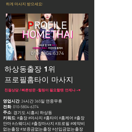
하게 마사지 받으세요!
하상동출장 1위
프로필홈타이 마사지
친절상담 / 빠른방문 -힐링이 필요할땐 언제나 ~♥
영업시간
: 24시간 365일 연중무휴
전화
:
010-5804-6374
주소
:
경기도 시흥시 하상동
키워드
: #출장 #마사지 #홈타이 #홈케어 #출장
안마 #스웨디시 #출장마사지 #프로필 #예약비
없는출장 #보증금없는출장 #선입금없는출장