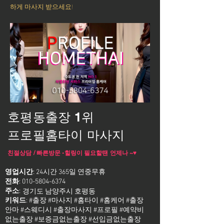
하게 마사지 받으세요!
호평동출장 1위
프로필홈타이 마사지
친절상담 / 빠른방문 -힐링이 필요할땐 언제나 ~♥
영업시간
: 24시간 365일 연중무휴
전화
:
010-5804-6374
주소
:
경기도 남양주시 호평동
키워드
: #출장 #마사지 #홈타이 #홈케어 #출장
안마 #스웨디시 #출장마사지 #프로필 #예약비
없는출장 #보증금없는출장 #선입금없는출장