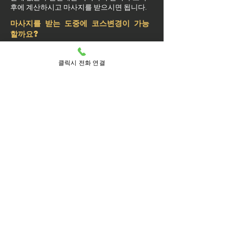
후에 계산하시고 마사지를 받으시면 됩니다.
마사지를 받는 도중에 코스변경이 가능
할까요?
예약된 마사지 서비스가 끝나기 최소 30분 전
에는 연락 부탁드립니다.
클릭시 전화 연결
실장님께 연락을 주셔야 예약 상황에 따라 시
간 추가나 코스 변경이 가능합니다.
마사지를 받는 중 이시더라도 기타 요구 사항
은 관리사를 통해 전달이 안되면 실장님께 연
락을 주시면 됩니다.
방문 가능 지역
남양주
금곡동
다산1동
다산2동
다산동
도농동