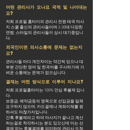
어떤 관리사가 오나요 국적 및 나이대는
요?
저희 프로필 홈타이의 관리사 전원 태국 마사
지 스쿨 출신의 관리사들이며 2-30대 다양한
연령, 스타일의 관리사들이 상시 대기중입니
다.
외국인이면 의사소통에 문제는 없는지
요?
관리사들 마다 개인차이는 약간씩 있으나 대
부분 간단한 영어 및 한국어를 구사하기에 가
벼운 소통에는 문제가 없으십니다.
결제는 어떤 방식으로 이루어 지나요?
저희 프로필홈타이는 100% 안심 후불제 입니
다.
보증금, 예약금등의 명목으로 선입금을 일체
요구하지 않으며, 카드결제나 계좌이체를 원
하셔도 마찮가지입니다.
간혹 후불제라고 하여 마사지가 끝나고 계산
하는걸로 착각하시는 분도 있으신데 이는 선
결제 없는 후불결제를 의미하며 관리사 도착