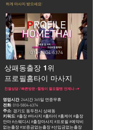
하게 마사지 받으세요!
상패동출장 1위
프로필홈타이 마사지
친절상담 / 빠른방문 -힐링이 필요할땐 언제나 ~♥
영업시간
: 24시간 365일 연중무휴
전화
:
010-5804-6374
주소
:
경기도 동두천시 상패동
키워드
: #출장 #마사지 #홈타이 #홈케어 #출장
안마 #스웨디시 #출장마사지 #프로필 #예약비
없는출장 #보증금없는출장 #선입금없는출장