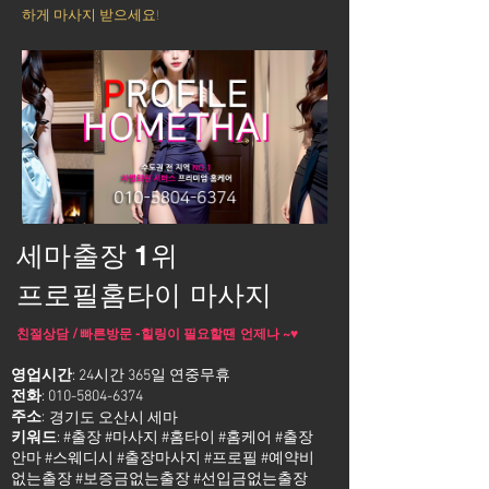
하게 마사지 받으세요!
세마출장 1위
프로필홈타이 마사지
친절상담 / 빠른방문 -힐링이 필요할땐 언제나 ~♥
영업시간
: 24시간 365일 연중무휴
전화
:
010-5804-6374
주소
:
경기도 오산시 세마
키워드
: #출장 #마사지 #홈타이 #홈케어 #출장
안마 #스웨디시 #출장마사지 #프로필 #예약비
없는출장 #보증금없는출장 #선입금없는출장