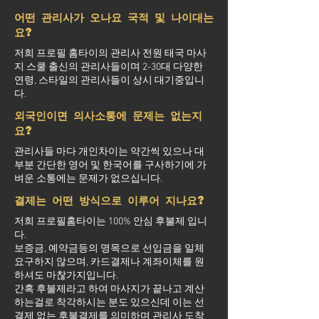
어떤 관리사가 오나요 국적 및 나이대는
요?
저희 프로필 홈타이의 관리사 전원 태국 마사
지 스쿨 출신의 관리사들이며 2-30대 다양한
연령, 스타일의 관리사들이 상시 대기중입니
다.
외국인이면 의사소통에 문제는 없는지
요?
관리사들 마다 개인차이는 약간씩 있으나 대
부분 간단한 영어 및 한국어를 구사하기에 가
벼운 소통에는 문제가 없으십니다.
결제는 어떤 방식으로 이루어 지나요?
저희 프로필홈타이는 100% 안심 후불제 입니
다.
보증금, 예약금등의 명목으로 선입금을 일체
요구하지 않으며, 카드결제나 계좌이체를 원
하셔도 마찮가지입니다.
간혹 후불제라고 하여 마사지가 끝나고 계산
하는걸로 착각하시는 분도 있으신데 이는 선
결제 없는 후불결제를 의미하며 관리사 도착