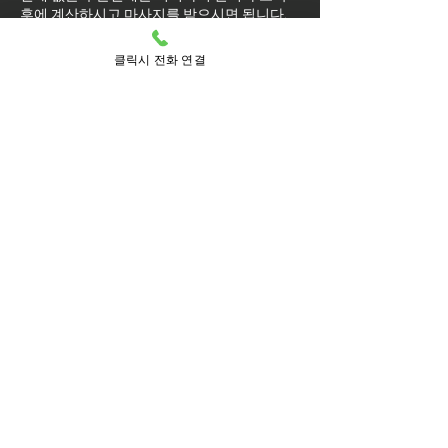
후에 계산하시고 마사지를 받으시면 됩니다.
마사지를 받는 도중에 코스변경이 가능
클릭시 전화 연결
할까요?
예약된 마사지 서비스가 끝나기 최소 30분 전
에는 연락 부탁드립니다.
실장님께 연락을 주셔야 예약 상황에 따라 시
간 추가나 코스 변경이 가능합니다.
마사지를 받는 중 이시더라도 기타 요구 사항
은 관리사를 통해 전달이 안되면 실장님께 연
락을 주시면 됩니다.
방문 가능 지역
일산동구
고봉동
고양터미널
라페스타
마두1동
마두2동