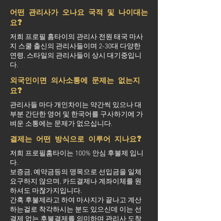
어떤 관리사가 오나요 국적 및 나이대는
요?
저희 프로필 홈타이의 관리사 전원 태국 마사
지 스쿨 출신의 관리사들이며 2-30대 다양한
연령, 스타일의 관리사들이 상시 대기중입니
다.
외국인이면 의사소통에 문제는 없는지
요?
관리사들 마다 개인차이는 약간씩 있으나 대
부분 간단한 영어 및 한국어를 구사하기에 가
벼운 소통에는 문제가 없으십니다.
결제는 어떤 방식으로 이루어 지나요?
저희 프로필홈타이는 100% 안심 후불제 입니
다.
보증금, 예약금등의 명목으로 선입금을 일체
요구하지 않으며, 카드결제나 계좌이체를 원
하셔도 마찮가지입니다.
간혹 후불제라고 하여 마사지가 끝나고 계산
하는걸로 착각하시는 분도 있으신데 이는 선
결제 없는 후불결제를 의미하며 관리사 도착