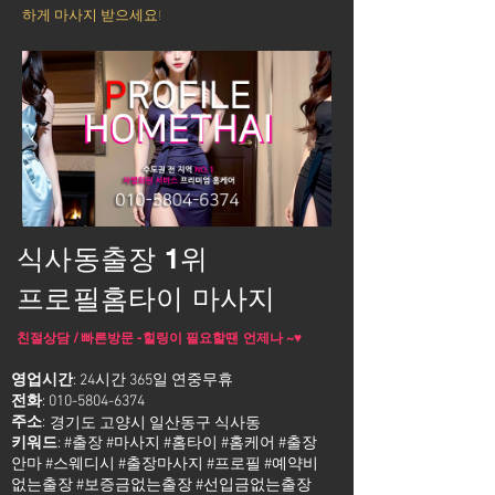
하게 마사지 받으세요!
식사동출장 1위
프로필홈타이 마사지
친절상담 / 빠른방문 -힐링이 필요할땐 언제나 ~♥
영업시간
: 24시간 365일 연중무휴
전화
:
010-5804-6374
주소
:
경기도 고양시 일산동구 식사동
키워드
: #출장 #마사지 #홈타이 #홈케어 #출장
안마 #스웨디시 #출장마사지 #프로필 #예약비
없는출장 #보증금없는출장 #선입금없는출장