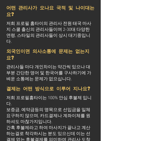
어떤 관리사가 오나요 국적 및 나이대는
요?
저희 프로필 홈타이의 관리사 전원 태국 마사
지 스쿨 출신의 관리사들이며 2-30대 다양한
연령, 스타일의 관리사들이 상시 대기중입니
다.
외국인이면 의사소통에 문제는 없는지
요?
관리사들 마다 개인차이는 약간씩 있으나 대
부분 간단한 영어 및 한국어를 구사하기에 가
벼운 소통에는 문제가 없으십니다.
결제는 어떤 방식으로 이루어 지나요?
저희 프로필홈타이는 100% 안심 후불제 입니
다.
보증금, 예약금등의 명목으로 선입금을 일체
요구하지 않으며, 카드결제나 계좌이체를 원
하셔도 마찮가지입니다.
간혹 후불제라고 하여 마사지가 끝나고 계산
하는걸로 착각하시는 분도 있으신데 이는 선
결제 없는 후불결제를 의미하며 관리사 도착