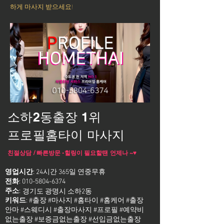
하게 마사지 받으세요!
소하2동출장 1위
프로필홈타이 마사지
친절상담 / 빠른방문 -힐링이 필요할땐 언제나 ~♥
영업시간
: 24시간 365일 연중무휴
전화
:
010-5804-6374
주소
:
경기도 광명시 소하2동
키워드
: #출장 #마사지 #홈타이 #홈케어 #출장
안마 #스웨디시 #출장마사지 #프로필 #예약비
없는출장 #보증금없는출장 #선입금없는출장