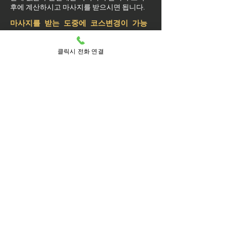
후에 계산하시고 마사지를 받으시면 됩니다.
마사지를 받는 도중에 코스변경이 가능
할까요?
예약된 마사지 서비스가 끝나기 최소 30분 전
클릭시 전화 연결
에는 연락 부탁드립니다.
실장님께 연락을 주셔야 예약 상황에 따라 시
간 추가나 코스 변경이 가능합니다.
마사지를 받는 중 이시더라도 기타 요구 사항
은 관리사를 통해 전달이 안되면 실장님께 연
락을 주시면 됩니다.
방문 가능 지역
광명
가학동
광명1동
광명2동
광명3동
광명4동