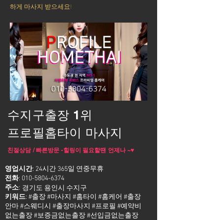
하게 마사지 받으세요!
수지구출장 1위
프로필홈타이 마사지
친절상담 / 빠른방문 -힐링이 필요할땐 언제나 ~♥
영업시간
: 24시간 365일 연중무휴
전화
:
010-5804-6374
주소
:
경기도 용인시 수지구
키워드
: #출장 #마사지 #홈타이 #홈케어 #출장
안마 #스웨디시 #출장마사지 #프로필 #예약비
없는출장 #보증금없는출장 #선입금없는출장