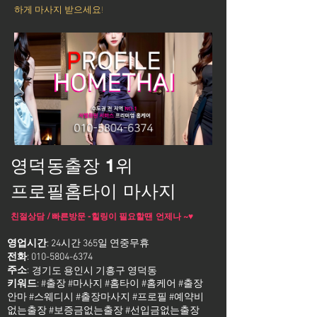
하게 마사지 받으세요!
영덕동출장 1위
프로필홈타이 마사지
친절상담 / 빠른방문 -힐링이 필요할땐 언제나 ~♥
영업시간
: 24시간 365일 연중무휴
전화
:
010-5804-6374
주소
:
경기도 용인시 기흥구 영덕동
키워드
: #출장 #마사지 #홈타이 #홈케어 #출장
안마 #스웨디시 #출장마사지 #프로필 #예약비
없는출장 #보증금없는출장 #선입금없는출장