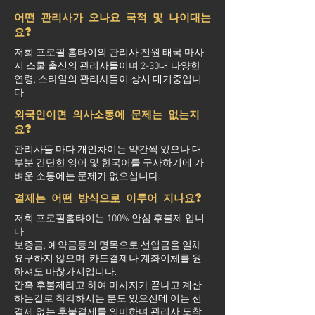
어떤 관리사가 오나요 국적 및 나이대는
요?
저희 프로필 홈타이의 관리사 전원 태국 마사
지 스쿨 출신의 관리사들이며 2-30대 다양한
연령, 스타일의 관리사들이 상시 대기중입니
다.
외국인이면 의사소통에 문제는 없는지
요?
관리사들 마다 개인차이는 약간씩 있으나 대
부분 간단한 영어 및 한국어를 구사하기에 가
벼운 소통에는 문제가 없으십니다.
결제는 어떤 방식으로 이루어 지나요?
저희 프로필홈타이는 100% 안심 후불제 입니
다.
보증금, 예약금등의 명목으로 선입금을 일체
요구하지 않으며, 카드결제나 계좌이체를 원
하셔도 마찮가지입니다.
간혹 후불제라고 하여 마사지가 끝나고 계산
하는걸로 착각하시는 분도 있으신데 이는 선
결제 없는 후불결제를 의미하며 관리사 도착