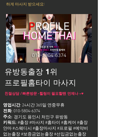
하게 마사지 받으세요!
유방동출장 1위
프로필홈타이 마사지
친절상담 / 빠른방문 -힐링이 필요할땐 언제나 ~♥
영업시간
: 24시간 365일 연중무휴
전화
:
010-5804-6374
주소
:
경기도 용인시 처인구 유방동
키워드
: #출장 #마사지 #홈타이 #홈케어 #출장
안마 #스웨디시 #출장마사지 #프로필 #예약비
없는출장 #보증금없는출장 #선입금없는출장