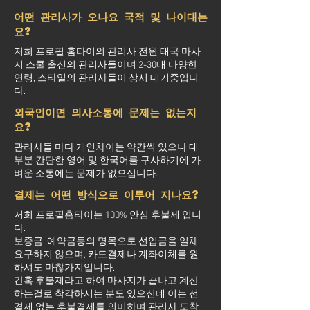
어떤 관리사가 오나요 국적 및 나이대는
요?
저희 프로필 홈타이의 관리사 전원 태국 마사
지 스쿨 출신의 관리사들이며 2-30대 다양한
연령, 스타일의 관리사들이 상시 대기중입니
다.
외국인이면 의사소통에 문제는 없는지
요?
관리사들 마다 개인차이는 약간씩 있으나 대
부분 간단한 영어 및 한국어를 구사하기에 가
벼운 소통에는 문제가 없으십니다.
결제는 어떤 방식으로 이루어 지나요?
저희 프로필홈타이는 100% 안심 후불제 입니
다.
보증금, 예약금등의 명목으로 선입금을 일체
요구하지 않으며, 카드결제나 계좌이체를 원
하셔도 마찮가지입니다.
간혹 후불제라고 하여 마사지가 끝나고 계산
하는걸로 착각하시는 분도 있으신데 이는 선
결제 없는 후불결제를 의미하며 관리사 도착