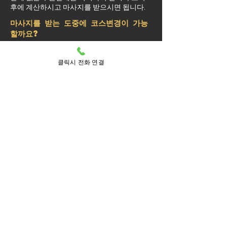
후에 계산하시고 마사지를 받으시면 됩니다.
마사지를 받는 도중에 코스변경이 가능
할까요?
예약된 마사지 서비스가 끝나기 최소 30분 전
에는 연락 부탁드립니다.
클릭시 전화 연결
실장님께 연락을 주셔야 예약 상황에 따라 시
간 추가나 코스 변경이 가능합니다.
마사지를 받는 중 이시더라도 기타 요구 사항
은 관리사를 통해 전달이 안되면 실장님께 연
락을 주시면 됩니다.
방문 가능 지역
처인구
처인
고림동
김량장동
남동
남사면