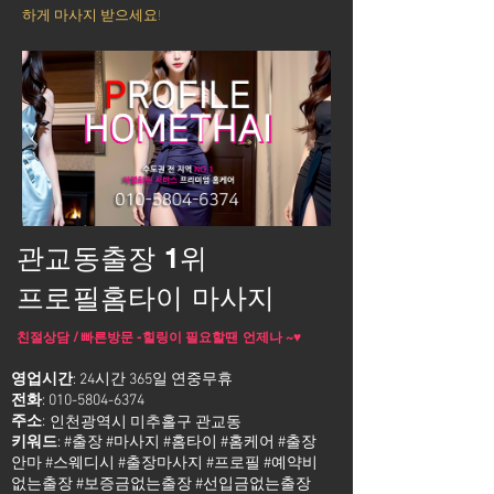
하게 마사지 받으세요!
관교동출장 1위
프로필홈타이 마사지
친절상담 / 빠른방문 -힐링이 필요할땐 언제나 ~♥
영업시간
: 24시간 365일 연중무휴
전화
:
010-5804-6374
주소
:
인천광역시 미추홀구 관교동
키워드
: #출장 #마사지 #홈타이 #홈케어 #출장
안마 #스웨디시 #출장마사지 #프로필 #예약비
없는출장 #보증금없는출장 #선입금없는출장