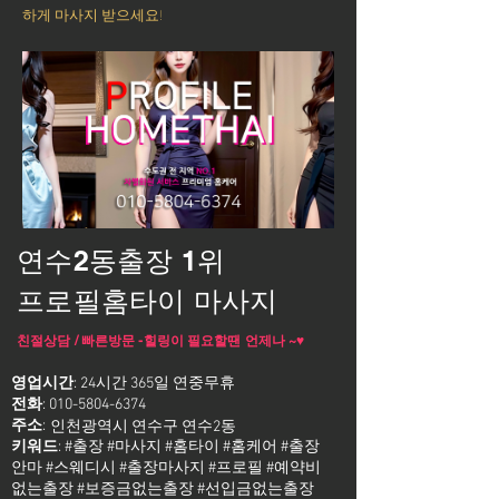
하게 마사지 받으세요!
연수2동출장 1위
프로필홈타이 마사지
친절상담 / 빠른방문 -힐링이 필요할땐 언제나 ~♥
영업시간
: 24시간 365일 연중무휴
전화
:
010-5804-6374
주소
:
인천광역시 연수구 연수2동
키워드
: #출장 #마사지 #홈타이 #홈케어 #출장
안마 #스웨디시 #출장마사지 #프로필 #예약비
없는출장 #보증금없는출장 #선입금없는출장