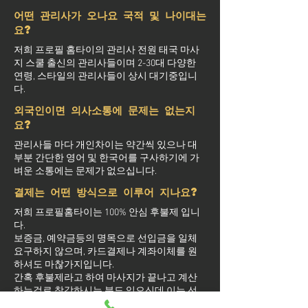
어떤 관리사가 오나요 국적 및 나이대는
요?
저희 프로필 홈타이의 관리사 전원 태국 마사
지 스쿨 출신의 관리사들이며 2-30대 다양한
연령, 스타일의 관리사들이 상시 대기중입니
다.
외국인이면 의사소통에 문제는 없는지
요?
관리사들 마다 개인차이는 약간씩 있으나 대
부분 간단한 영어 및 한국어를 구사하기에 가
벼운 소통에는 문제가 없으십니다.
결제는 어떤 방식으로 이루어 지나요?
저희 프로필홈타이는 100% 안심 후불제 입니
다.
보증금, 예약금등의 명목으로 선입금을 일체
요구하지 않으며, 카드결제나 계좌이체를 원
하셔도 마찮가지입니다.
간혹 후불제라고 하여 마사지가 끝나고 계산
하는걸로 착각하시는 분도 있으신데 이는 선
결제 없는 후불결제를 의미하며 관리사 도착