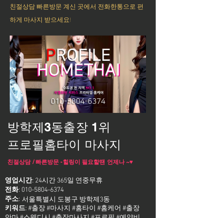
친절상담 빠른방문 계신 곳에서 전화한통으로 편
하게 마사지 받으세요!
방학제3동출장 1위
프로필홈타이 마사지
친절상담 / 빠른방문 -힐링이 필요할땐 언제나 ~♥
영업시간
: 24시간 365일 연중무휴
전화
:
010-5804-6374
주소
:
서울특별시 도봉구 방학제3동
키워드
: #출장 #마사지 #홈타이 #홈케어 #출장
안마 #스웨디시 #출장마사지 #프로필 #예약비