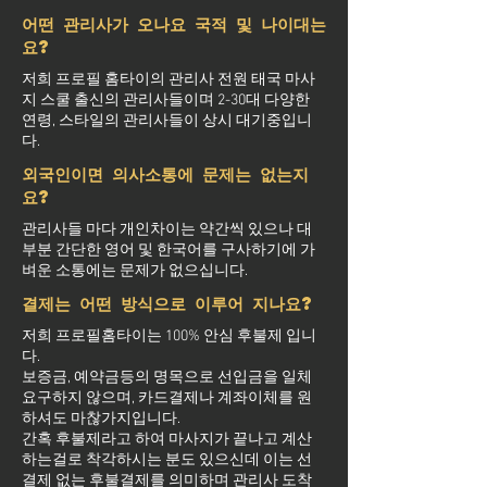
어떤 관리사가 오나요 국적 및 나이대는
요?
저희 프로필 홈타이의 관리사 전원 태국 마사
지 스쿨 출신의 관리사들이며 2-30대 다양한
연령, 스타일의 관리사들이 상시 대기중입니
다.
외국인이면 의사소통에 문제는 없는지
요?
관리사들 마다 개인차이는 약간씩 있으나 대
부분 간단한 영어 및 한국어를 구사하기에 가
벼운 소통에는 문제가 없으십니다.
결제는 어떤 방식으로 이루어 지나요?
저희 프로필홈타이는 100% 안심 후불제 입니
다.
보증금, 예약금등의 명목으로 선입금을 일체
요구하지 않으며, 카드결제나 계좌이체를 원
하셔도 마찮가지입니다.
간혹 후불제라고 하여 마사지가 끝나고 계산
하는걸로 착각하시는 분도 있으신데 이는 선
결제 없는 후불결제를 의미하며 관리사 도착