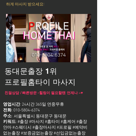
하게 마사지 받으세요!
동대문출장 1위
프로필홈타이 마사지
친절상담 / 빠른방문 -힐링이 필요할땐 언제나 ~♥
영업시간
: 24시간 365일 연중무휴
전화
:
010-5804-6374
주소
:
서울특별시 동대문구 동대문
키워드
: #출장 #마사지 #홈타이 #홈케어 #출장
안마 #스웨디시 #출장마사지 #프로필 #예약비
없는출장 #보증금없는출장 #선입금없는출장