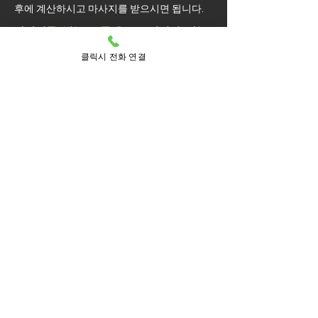
후에 계산하시고 마사지를 받으시면 됩니다.
마사지를 받는 도중에 코스변경이 가능
할까요?
클릭시 전화 연결
예약된 마사지 서비스가 끝나기 최소 30분 전
에는 연락 부탁드립니다.
실장님께 연락을 주셔야 예약 상황에 따라 시
간 추가나 코스 변경이 가능합니다.
마사지를 받는 중 이시더라도 기타 요구 사항
은 관리사를 통해 전달이 안되면 실장님께 연
락을 주시면 됩니다.
방문 가능 지역
동대문구
동대문
답십리동
답십리제1동
답십리제2동
답십리