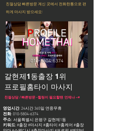
친절상담 빠른방문 계신 곳에서 전화한통으로 편
하게 마사지 받으세요!
갈현제1동출장 1위
프로필홈타이 마사지
친절상담 / 빠른방문 -힐링이 필요할땐 언제나 ~♥
영업시간
: 24시간 365일 연중무휴
전화
:
010-5804-6374
주소
:
서울특별시 은평구 갈현제1동
키워드
: #출장 #마사지 #홈타이 #홈케어 #출장
안마 #스웨디시 #출장마사지 #프로필 #예약비