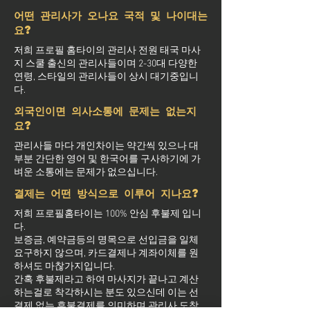
어떤 관리사가 오나요 국적 및 나이대는
요?
저희 프로필 홈타이의 관리사 전원 태국 마사
지 스쿨 출신의 관리사들이며 2-30대 다양한
연령, 스타일의 관리사들이 상시 대기중입니
다.
외국인이면 의사소통에 문제는 없는지
요?
관리사들 마다 개인차이는 약간씩 있으나 대
부분 간단한 영어 및 한국어를 구사하기에 가
벼운 소통에는 문제가 없으십니다.
결제는 어떤 방식으로 이루어 지나요?
저희 프로필홈타이는 100% 안심 후불제 입니
다.
보증금, 예약금등의 명목으로 선입금을 일체
요구하지 않으며, 카드결제나 계좌이체를 원
하셔도 마찮가지입니다.
간혹 후불제라고 하여 마사지가 끝나고 계산
하는걸로 착각하시는 분도 있으신데 이는 선
결제 없는 후불결제를 의미하며 관리사 도착