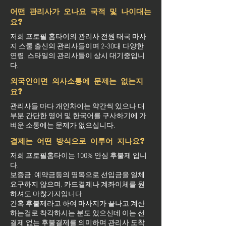
어떤 관리사가 오나요 국적 및 나이대는
요?
저희 프로필 홈타이의 관리사 전원 태국 마사
지 스쿨 출신의 관리사들이며 2-30대 다양한
연령, 스타일의 관리사들이 상시 대기중입니
다.
외국인이면 의사소통에 문제는 없는지
요?
관리사들 마다 개인차이는 약간씩 있으나 대
부분 간단한 영어 및 한국어를 구사하기에 가
벼운 소통에는 문제가 없으십니다.
결제는 어떤 방식으로 이루어 지나요?
저희 프로필홈타이는 100% 안심 후불제 입니
다.
보증금, 예약금등의 명목으로 선입금을 일체
요구하지 않으며, 카드결제나 계좌이체를 원
하셔도 마찮가지입니다.
간혹 후불제라고 하여 마사지가 끝나고 계산
하는걸로 착각하시는 분도 있으신데 이는 선
결제 없는 후불결제를 의미하며 관리사 도착