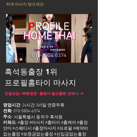
하게 마사지 받으세요!
흑석동출장 1위
프로필홈타이 마사지
친절상담 / 빠른방문 -힐링이 필요할땐 언제나 ~♥
영업시간
: 24시간 365일 연중무휴
전화
:
010-5804-6374
주소
:
서울특별시 동작구 흑석동
키워드
: #출장 #마사지 #홈타이 #홈케어 #출장
안마 #스웨디시 #출장마사지 #프로필 #예약비
없는출장 #보증금없는출장 #선입금없는출장