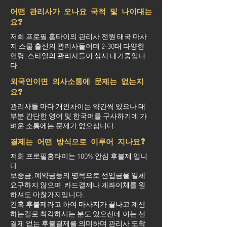
어떤 관리사가 오나요 국적 및 나이대는
요?
저희 프로필 홈타이의 관리사 전원 태국 마사
지 스쿨 출신의 관리사들이며 2-30대 다양한
연령, 스타일의 관리사들이 상시 대기중입니
다.
외국인이면 의사소통에 문제는 없는지
요?
관리사들 마다 개인차이는 약간씩 있으나 대
부분 간단한 영어 및 한국어를 구사하기에 가
벼운 소통에는 문제가 없으십니다.
결제는 어떤 방식으로 이루어 지나요?
저희 프로필홈타이는 100% 안심 후불제 입니
다.
보증금, 예약금등의 명목으로 선입금을 일체
요구하지 않으며, 카드결제나 계좌이체를 원
하셔도 마찮가지입니다.
간혹 후불제라고 하여 마사지가 끝나고 계산
하는걸로 착각하시는 분도 있으신데 이는 선
결제 없는 후불결제를 의미하며 관리사 도착