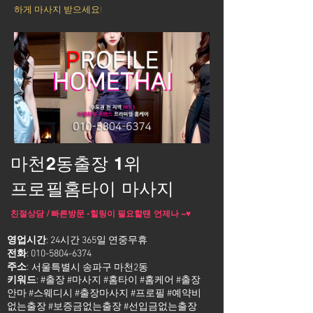
하게 마사지 받으세요!
마천2동출장 1위
프로필홈타이 마사지
친절상담 / 빠른방문 -힐링이 필요할땐 언제나 ~♥
영업시간
: 24시간 365일 연중무휴
전화
:
010-5804-6374
주소
:
서울특별시 송파구 마천2동
키워드
: #출장 #마사지 #홈타이 #홈케어 #출장
안마 #스웨디시 #출장마사지 #프로필 #예약비
없는출장 #보증금없는출장 #선입금없는출장