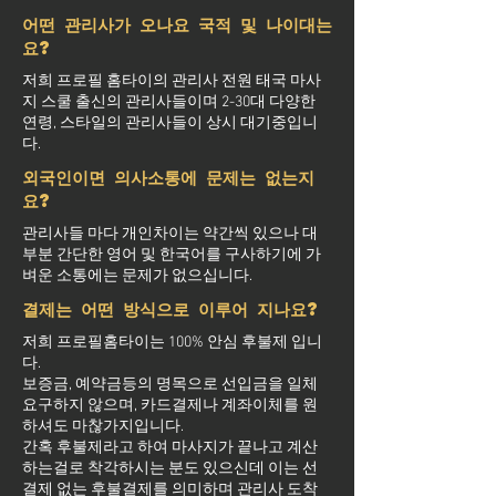
어떤 관리사가 오나요 국적 및 나이대는
요?
저희 프로필 홈타이의 관리사 전원 태국 마사
지 스쿨 출신의 관리사들이며 2-30대 다양한
연령, 스타일의 관리사들이 상시 대기중입니
다.
외국인이면 의사소통에 문제는 없는지
요?
관리사들 마다 개인차이는 약간씩 있으나 대
부분 간단한 영어 및 한국어를 구사하기에 가
벼운 소통에는 문제가 없으십니다.
결제는 어떤 방식으로 이루어 지나요?
저희 프로필홈타이는 100% 안심 후불제 입니
다.
보증금, 예약금등의 명목으로 선입금을 일체
요구하지 않으며, 카드결제나 계좌이체를 원
하셔도 마찮가지입니다.
간혹 후불제라고 하여 마사지가 끝나고 계산
하는걸로 착각하시는 분도 있으신데 이는 선
결제 없는 후불결제를 의미하며 관리사 도착