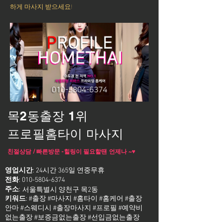
하게 마사지 받으세요!
목2동출장 1위
프로필홈타이 마사지
친절상담 / 빠른방문 -힐링이 필요할땐 언제나 ~♥
영업시간
: 24시간 365일 연중무휴
전화
:
010-5804-6374
주소
:
서울특별시 양천구 목2동
키워드
: #출장 #마사지 #홈타이 #홈케어 #출장
안마 #스웨디시 #출장마사지 #프로필 #예약비
없는출장 #보증금없는출장 #선입금없는출장