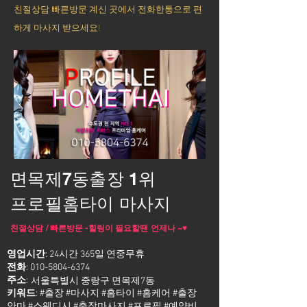
친절상담 빠른방문 계신 곳에서 전화한통으로 편
하게 마사지 받으세요!
면목제7동출장 1위
프로필홈타이 마사지
친절상담 / 빠른방문 -힐링이 필요할땐 언제나 ~♥
영업시간
: 24시간 365일 연중무휴
전화
:
010-5804-6374
주소
:
서울특별시 중랑구 면목제7동
키워드
: #출장 #마사지 #홈타이 #홈케어 #출장
안마 #스웨디시 #출장마사지 #프로필 #예약비