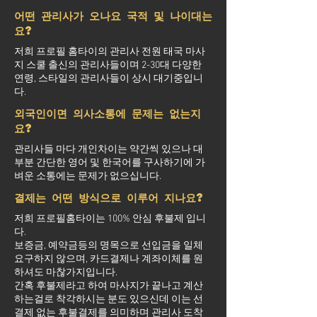
어떤 관리사가 오나요 국적 및 나이대는
요?
저희 프로필 홈타이의 관리사 전원 태국 마사
지 스쿨 출신의 관리사들이며 2-30대 다양한
연령, 스타일의 관리사들이 상시 대기중입니
다.
외국인이면 의사소통에 문제는 없는지
요?
관리사들 마다 개인차이는 약간씩 있으나 대
부분 간단한 영어 및 한국어를 구사하기에 가
벼운 소통에는 문제가 없으십니다.
결제는 어떤 방식으로 이루어 지나요?
저희 프로필홈타이는 100% 안심 후불제 입니
다.
보증금, 예약금등의 명목으로 선입금을 일체
요구하지 않으며, 카드결제나 계좌이체를 원
하셔도 마찮가지입니다.
간혹 후불제라고 하여 마사지가 끝나고 계산
하는걸로 착각하시는 분도 있으신데 이는 선
결제 없는 후불결제를 의미하며 관리사 도착