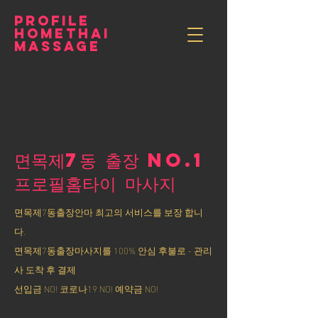
PROFILE
HOMETHAI
MASSAGE
면목제7동 출장 NO.1
​프로필홈타이 마사지
면목제7동출장안마 최고의 서비스를 보장 합니
다.
면목제7동출장마사지를 100% 안심 후불로 - 관리
사 도착 후 결제
선입금 NO! 코로나19 NO! 예약금 NO!