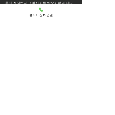
후에 계산하시고 마사지를 받으시면 됩니다.
마사지를 받는 도중에 코스변경이 가능
클릭시 전화 연결
할까요?
예약된 마사지 서비스가 끝나기 최소 30분 전
에는 연락 부탁드립니다.
실장님께 연락을 주셔야 예약 상황에 따라 시
간 추가나 코스 변경이 가능합니다.
마사지를 받는 중 이시더라도 기타 요구 사항
은 관리사를 통해 전달이 안되면 실장님께 연
락을 주시면 됩니다.
방문 가능 지역
중랑구
중랑
망우동
망우본동
망우제3동
면목동