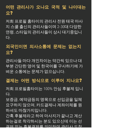
어떤 관리사가 오나요 국적 및 나이대는
요?
저희 프로필 홈타이의 관리사 전원 태국 마사
지 스쿨 출신의 관리사들이며 2-30대 다양한
연령, 스타일의 관리사들이 상시 대기중입니
다.
외국인이면 의사소통에 문제는 없는지
요?
관리사들 마다 개인차이는 약간씩 있으나 대
부분 간단한 영어 및 한국어를 구사하기에 가
벼운 소통에는 문제가 없으십니다.
결제는 어떤 방식으로 이루어 지나요?
저희 프로필홈타이는 100% 안심 후불제 입니
다.
보증금, 예약금등의 명목으로 선입금을 일체
요구하지 않으며, 카드결제나 계좌이체를 원
하셔도 마찮가지입니다.
간혹 후불제라고 하여 마사지가 끝나고 계산
하는걸로 착각하시는 분도 있으신데 이는 선
결제 없는 후불결제를 의미하며 관리사 도착