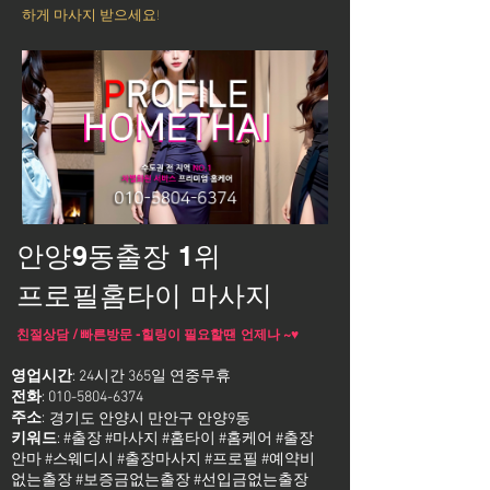
하게 마사지 받으세요!
안양9동출장 1위
프로필홈타이 마사지
친절상담 / 빠른방문 -힐링이 필요할땐 언제나 ~♥
영업시간
: 24시간 365일 연중무휴
전화
:
010-5804-6374
주소
:
경기도 안양시 만안구 안양9동
키워드
: #출장 #마사지 #홈타이 #홈케어 #출장
안마 #스웨디시 #출장마사지 #프로필 #예약비
없는출장 #보증금없는출장 #선입금없는출장