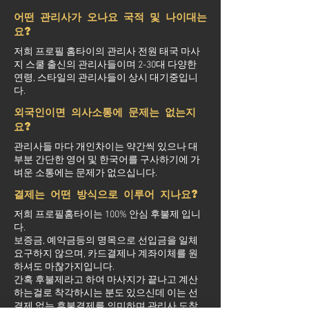
어떤 관리사가 오나요 국적 및 나이대는
요?
저희 프로필 홈타이의 관리사 전원 태국 마사
지 스쿨 출신의 관리사들이며 2-30대 다양한
연령, 스타일의 관리사들이 상시 대기중입니
다.
외국인이면 의사소통에 문제는 없는지
요?
관리사들 마다 개인차이는 약간씩 있으나 대
부분 간단한 영어 및 한국어를 구사하기에 가
벼운 소통에는 문제가 없으십니다.
결제는 어떤 방식으로 이루어 지나요?
저희 프로필홈타이는 100% 안심 후불제 입니
다.
보증금, 예약금등의 명목으로 선입금을 일체
요구하지 않으며, 카드결제나 계좌이체를 원
하셔도 마찮가지입니다.
간혹 후불제라고 하여 마사지가 끝나고 계산
하는걸로 착각하시는 분도 있으신데 이는 선
결제 없는 후불결제를 의미하며 관리사 도착