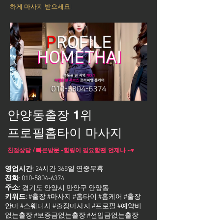
하게 마사지 받으세요!
안양동출장 1위
프로필홈타이 마사지
친절상담 / 빠른방문 -힐링이 필요할땐 언제나 ~♥
영업시간
: 24시간 365일 연중무휴
전화
:
010-5804-6374
주소
:
경기도 안양시 만안구 안양동
키워드
: #출장 #마사지 #홈타이 #홈케어 #출장
안마 #스웨디시 #출장마사지 #프로필 #예약비
없는출장 #보증금없는출장 #선입금없는출장