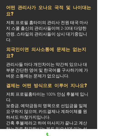
어떤 관리사가 오나요 국적 및 나이대는
요?
저희 프로필 홈타이의 관리사 전원 태국 마사
지 스쿨 출신의 관리사들이며 2-30대 다양한
연령, 스타일의 관리사들이 상시 대기중입니
다.
외국인이면 의사소통에 문제는 없는지
요?
관리사들 마다 개인차이는 약간씩 있으나 대
부분 간단한 영어 및 한국어를 구사하기에 가
벼운 소통에는 문제가 없으십니다.
결제는 어떤 방식으로 이루어 지나요?
저희 프로필홈타이는 100% 안심 후불제 입니
다.
보증금, 예약금등의 명목으로 선입금을 일체
요구하지 않으며, 카드결제나 계좌이체를 원
하셔도 마찮가지입니다.
간혹 후불제라고 하여 마사지가 끝나고 계산
하는걸로 착각하시는 분도 있으신데 이는 선
결제 없는 후불결제를 의미하며 관리사 도착