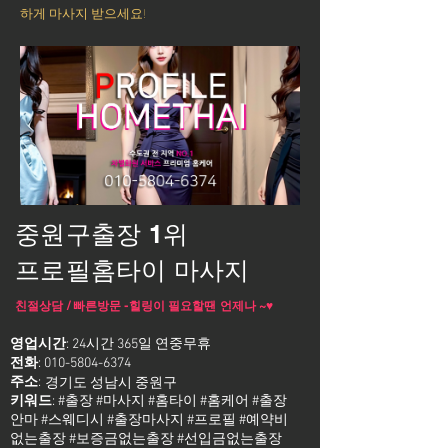
하게 마사지 받으세요!
중원구출장 1위
프로필홈타이 마사지
친절상담 / 빠른방문 -힐링이 필요할땐 언제나 ~♥
영업시간
: 24시간 365일 연중무휴
전화
:
010-5804-6374
주소
:
경기도 성남시 중원구
키워드
: #출장 #마사지 #홈타이 #홈케어 #출장
안마 #스웨디시 #출장마사지 #프로필 #예약비
없는출장 #보증금없는출장 #선입금없는출장