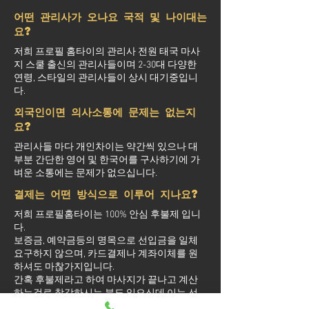
어떤 관리사가 오나요 국적 및 나이대는
요?
저희 프로필 홈타이의 관리사 전원 태국 마사
지 스쿨 출신의 관리사들이며 2-30대 다양한
연령, 스타일의 관리사들이 상시 대기중입니
다.
외국인이면 의사소통에 문제는 없는지
요?
관리사들 마다 개인차이는 약간씩 있으나 대
부분 간단한 영어 및 한국어를 구사하기에 가
벼운 소통에는 문제가 없으십니다.
결제는 어떤 방식으로 이루어 지나요?
저희 프로필홈타이는 100% 안심 후불제 입니
다.
보증금, 예약금등의 명목으로 선입금을 일체
요구하지 않으며, 카드결제나 계좌이체를 원
하셔도 마찮가지입니다.
간혹 후불제라고 하여 마사지가 끝나고 계산
하는걸로 착각하시는 분도 있으신데 이는 선
결제 없는 후불결제를 의미하며 관리사 도착