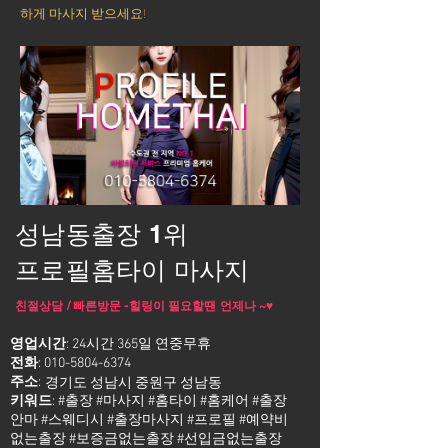
하게 마사지 받으세요!
성남동출장 1위
프로필홈타이 마사지
친절상담 / 빠른방문 -힐링이 필요할땐 언제나 ~♥
영업시간
: 24시간 365일 연중무휴
전화
:
010-5804-6374
주소
:
경기도 성남시 중원구 성남동
키워드
: #출장 #마사지 #홈타이 #홈케어 #출장
안마 #스웨디시 #출장마사지 #프로필 #예약비
없는출장 #보증금없는출장 #선입금없는출장