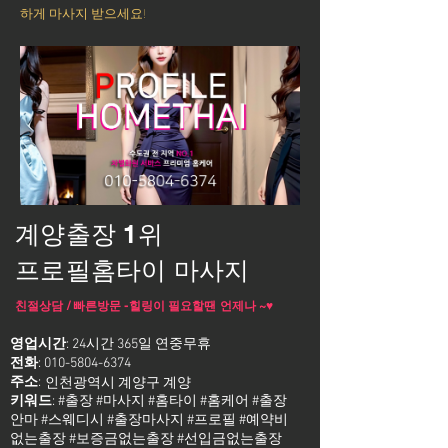
하게 마사지 받으세요!
계양출장 1위
프로필홈타이 마사지
친절상담 / 빠른방문 -힐링이 필요할땐 언제나 ~♥
영업시간
: 24시간 365일 연중무휴
전화
:
010-5804-6374
주소
:
인천광역시 계양구 계양
키워드
: #출장 #마사지 #홈타이 #홈케어 #출장
안마 #스웨디시 #출장마사지 #프로필 #예약비
없는출장 #보증금없는출장 #선입금없는출장