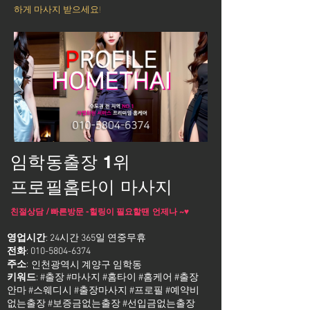
하게 마사지 받으세요!
임학동출장 1위
프로필홈타이 마사지
친절상담 / 빠른방문 -힐링이 필요할땐 언제나 ~♥
영업시간
: 24시간 365일 연중무휴
전화
:
010-5804-6374
주소
:
인천광역시 계양구 임학동
키워드
: #출장 #마사지 #홈타이 #홈케어 #출장
안마 #스웨디시 #출장마사지 #프로필 #예약비
없는출장 #보증금없는출장 #선입금없는출장