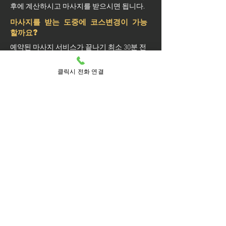
후에 계산하시고 마사지를 받으시면 됩니다.
마사지를 받는 도중에 코스변경이 가능
할까요?
예약된 마사지 서비스가 끝나기 최소 30분 전
에는 연락 부탁드립니다.
실장님께 연락을 주셔야 예약 상황에 따라 시
클릭시 전화 연결
간 추가나 코스 변경이 가능합니다.
마사지를 받는 중 이시더라도 기타 요구 사항
은 관리사를 통해 전달이 안되면 실장님께 연
락을 주시면 됩니다.
방문 가능 지역
서초구
서초
내곡동
반포1동
반포2동
반포3동