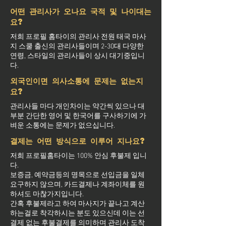
어떤 관리사가 오나요 국적 및 나이대는
요?
저희 프로필 홈타이의 관리사 전원 태국 마사
지 스쿨 출신의 관리사들이며 2-30대 다양한
연령, 스타일의 관리사들이 상시 대기중입니
다.
외국인이면 의사소통에 문제는 없는지
요?
관리사들 마다 개인차이는 약간씩 있으나 대
부분 간단한 영어 및 한국어를 구사하기에 가
벼운 소통에는 문제가 없으십니다.
결제는 어떤 방식으로 이루어 지나요?
저희 프로필홈타이는 100% 안심 후불제 입니
다.
보증금, 예약금등의 명목으로 선입금을 일체
요구하지 않으며, 카드결제나 계좌이체를 원
하셔도 마찮가지입니다.
간혹 후불제라고 하여 마사지가 끝나고 계산
하는걸로 착각하시는 분도 있으신데 이는 선
결제 없는 후불결제를 의미하며 관리사 도착