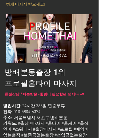
하게 마사지 받으세요!
방배본동출장 1위
프로필홈타이 마사지
친절상담 / 빠른방문 -힐링이 필요할땐 언제나 ~♥
영업시간
: 24시간 365일 연중무휴
전화
:
010-5804-6374
주소
:
서울특별시 서초구 방배본동
키워드
: #출장 #마사지 #홈타이 #홈케어 #출장
안마 #스웨디시 #출장마사지 #프로필 #예약비
없는출장 #보증금없는출장 #선입금없는출장