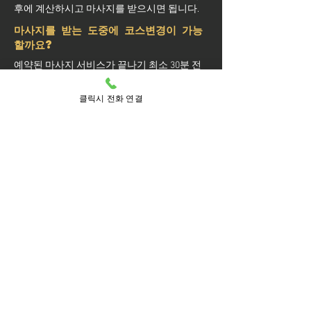
후에 계산하시고 마사지를 받으시면 됩니다.
마사지를 받는 도중에 코스변경이 가능
할까요?
예약된 마사지 서비스가 끝나기 최소 30분 전
에는 연락 부탁드립니다.
실장님께 연락을 주셔야 예약 상황에 따라 시
클릭시 전화 연결
간 추가나 코스 변경이 가능합니다.
마사지를 받는 중 이시더라도 기타 요구 사항
은 관리사를 통해 전달이 안되면 실장님께 연
락을 주시면 됩니다.
방문 가능 지역
서초구
서초
내곡동
반포1동
반포2동
반포3동