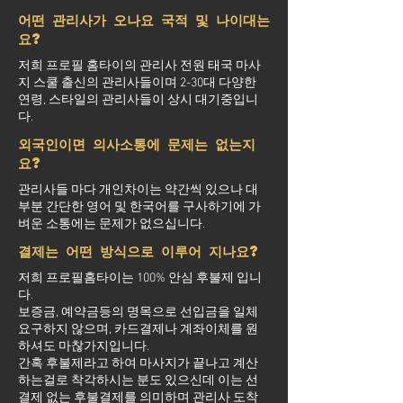
어떤 관리사가 오나요 국적 및 나이대는
요?
저희 프로필 홈타이의 관리사 전원 태국 마사
지 스쿨 출신의 관리사들이며 2-30대 다양한
연령, 스타일의 관리사들이 상시 대기중입니
다.
외국인이면 의사소통에 문제는 없는지
요?
관리사들 마다 개인차이는 약간씩 있으나 대
부분 간단한 영어 및 한국어를 구사하기에 가
벼운 소통에는 문제가 없으십니다.
결제는 어떤 방식으로 이루어 지나요?
저희 프로필홈타이는 100% 안심 후불제 입니
다.
보증금, 예약금등의 명목으로 선입금을 일체
요구하지 않으며, 카드결제나 계좌이체를 원
하셔도 마찮가지입니다.
간혹 후불제라고 하여 마사지가 끝나고 계산
하는걸로 착각하시는 분도 있으신데 이는 선
결제 없는 후불결제를 의미하며 관리사 도착