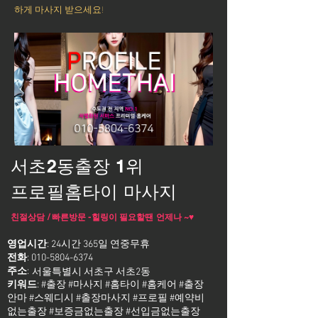
하게 마사지 받으세요!
서초2동출장 1위
프로필홈타이 마사지
친절상담 / 빠른방문 -힐링이 필요할땐 언제나 ~♥
영업시간
: 24시간 365일 연중무휴
전화
:
010-5804-6374
주소
:
서울특별시 서초구 서초2동
키워드
: #출장 #마사지 #홈타이 #홈케어 #출장
안마 #스웨디시 #출장마사지 #프로필 #예약비
없는출장 #보증금없는출장 #선입금없는출장