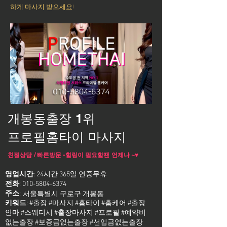
하게 마사지 받으세요!
개봉동출장 1위
프로필홈타이 마사지
친절상담 / 빠른방문 -힐링이 필요할땐 언제나 ~♥
영업시간
: 24시간 365일 연중무휴
전화
:
010-5804-6374
주소
:
서울특별시 구로구 개봉동
키워드
: #출장 #마사지 #홈타이 #홈케어 #출장
안마 #스웨디시 #출장마사지 #프로필 #예약비
없는출장 #보증금없는출장 #선입금없는출장