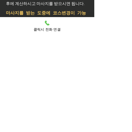
후에 계산하시고 마사지를 받으시면 됩니다.
마사지를 받는 도중에 코스변경이 가능
할까요?
예약된 마사지 서비스가 끝나기 최소 30분 전
클릭시 전화 연결
에는 연락 부탁드립니다.
실장님께 연락을 주셔야 예약 상황에 따라 시
간 추가나 코스 변경이 가능합니다.
마사지를 받는 중 이시더라도 기타 요구 사항
은 관리사를 통해 전달이 안되면 실장님께 연
락을 주시면 됩니다.
방문 가능 지역
구로구
구로
가리봉동
개봉동
개봉제1동
개봉제2동