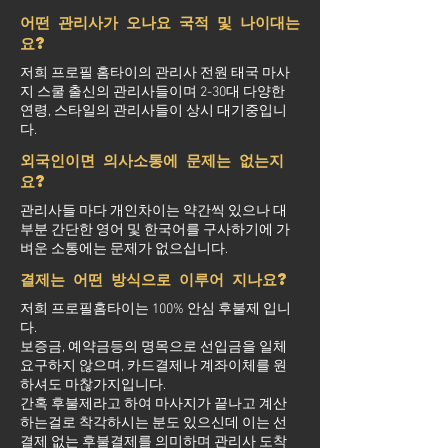
어떤 관리사가 오나요 국적 및 나이대는
요?
저희 프로필 홈타이의 관리사 전원 태국 마사
지 스쿨 출신의 관리사들이며 2-30대 다양한
연령, 스타일의 관리사들이 상시 대기중입니
다.
외국인이면 의사소통에 문제는 없는지
요?
관리사들 마다 개인차이는 약간씩 있으나 대
부분 간단한 영어 및 한국어를 구사하기에 가
벼운 소통에는 문제가 없으십니다.
결제는 어떤 방식으로 이루어 지나요?
저희 프로필홈타이는 100% 안심 후불제 입니
다.
보증금, 예약금등의 명목으로 선입금을 일체
요구하지 않으며, 카드결제나 계좌이체를 원
하셔도 마찮가지입니다.
간혹 후불제라고 하여 마사지가 끝나고 계산
하는걸로 착각하시는 분도 있으신데 이는 선
결제 없는 후불결제를 의미하며 관리사 도착