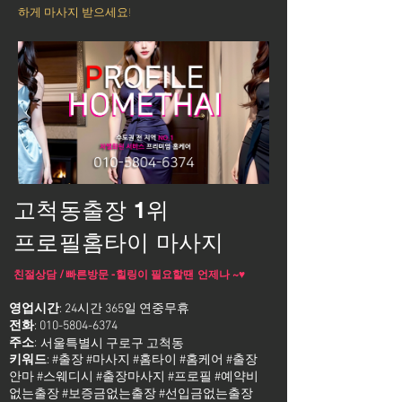
하게 마사지 받으세요!
고척동출장 1위
프로필홈타이 마사지
친절상담 / 빠른방문 -힐링이 필요할땐 언제나 ~♥
영업시간
: 24시간 365일 연중무휴
전화
:
010-5804-6374
주소
:
서울특별시 구로구 고척동
키워드
: #출장 #마사지 #홈타이 #홈케어 #출장
안마 #스웨디시 #출장마사지 #프로필 #예약비
없는출장 #보증금없는출장 #선입금없는출장