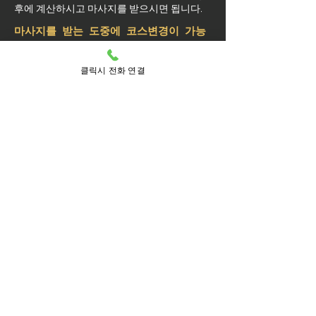
후에 계산하시고 마사지를 받으시면 됩니다.
마사지를 받는 도중에 코스변경이 가능
할까요?
예약된 마사지 서비스가 끝나기 최소 30분 전
클릭시 전화 연결
에는 연락 부탁드립니다.
실장님께 연락을 주셔야 예약 상황에 따라 시
간 추가나 코스 변경이 가능합니다.
마사지를 받는 중 이시더라도 기타 요구 사항
은 관리사를 통해 전달이 안되면 실장님께 연
락을 주시면 됩니다.
방문 가능 지역
구로구
구로
가리봉동
개봉동
개봉제1동
개봉제2동