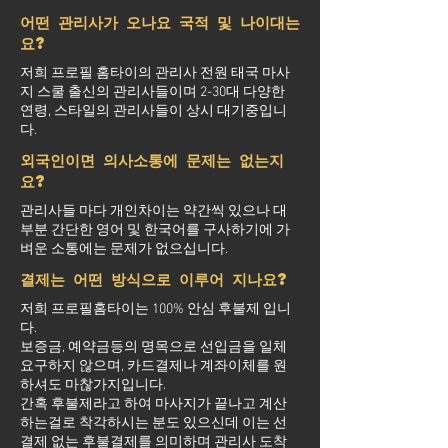
어떤 관리사가 오나요 국적 및 나이대는
요?
저희 프로필 홈타이의 관리사 전원 태국 마사
지 스쿨 출신의 관리사들이며 2-30대 다양한
연령, 스타일의 관리사들이 상시 대기중입니
다.
외국인이면 의사소통에 문제는 없는지
요?
관리사들 마다 개인차이는 약간씩 있으나 대
부분 간단한 영어 및 한국어를 구사하기에 가
벼운 소통에는 문제가 없으십니다.
결제는 어떤 방식으로 이루어 지나요?
저희 프로필홈타이는 100% 안심 후불제 입니
다.
보증금, 예약금등의 명목으로 선입금을 일체
요구하지 않으며, 카드결제나 계좌이체를 원
하셔도 마찮가지입니다.
간혹 후불제라고 하여 마사지가 끝나고 계산
하는걸로 착각하시는 분도 있으신데 이는 선
결제 없는 후불결제를 의미하며 관리사 도착