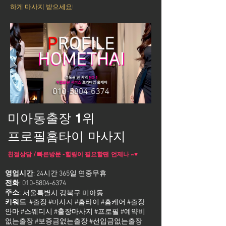
하게 마사지 받으세요!
미아동출장 1위
프로필홈타이 마사지
친절상담 / 빠른방문 -힐링이 필요할땐 언제나 ~♥
영업시간
: 24시간 365일 연중무휴
전화
:
010-5804-6374
주소
:
서울특별시 강북구 미아동
키워드
: #출장 #마사지 #홈타이 #홈케어 #출장
안마 #스웨디시 #출장마사지 #프로필 #예약비
없는출장 #보증금없는출장 #선입금없는출장