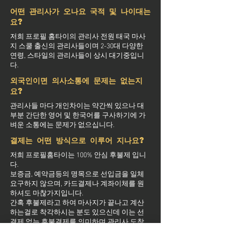
어떤 관리사가 오나요 국적 및 나이대는
요?
저희 프로필 홈타이의 관리사 전원 태국 마사
지 스쿨 출신의 관리사들이며 2-30대 다양한
연령, 스타일의 관리사들이 상시 대기중입니
다.
외국인이면 의사소통에 문제는 없는지
요?
관리사들 마다 개인차이는 약간씩 있으나 대
부분 간단한 영어 및 한국어를 구사하기에 가
벼운 소통에는 문제가 없으십니다.
결제는 어떤 방식으로 이루어 지나요?
저희 프로필홈타이는 100% 안심 후불제 입니
다.
보증금, 예약금등의 명목으로 선입금을 일체
요구하지 않으며, 카드결제나 계좌이체를 원
하셔도 마찮가지입니다.
간혹 후불제라고 하여 마사지가 끝나고 계산
하는걸로 착각하시는 분도 있으신데 이는 선
결제 없는 후불결제를 의미하며 관리사 도착