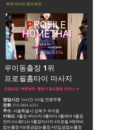
하게 마사지 받으세요!
우이동출장 1위
프로필홈타이 마사지
친절상담 / 빠른방문 -힐링이 필요할땐 언제나 ~♥
영업시간
: 24시간 365일 연중무휴
전화
:
010-5804-6374
주소
:
서울특별시 강북구 우이동
키워드
: #출장 #마사지 #홈타이 #홈케어 #출장
안마 #스웨디시 #출장마사지 #프로필 #예약비
없는출장 #보증금없는출장 #선입금없는출장