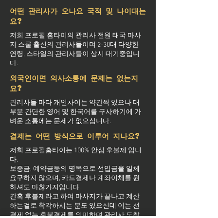
어떤 관리사가 오나요 국적 및 나이대는
요?
저희 프로필 홈타이의 관리사 전원 태국 마사
지 스쿨 출신의 관리사들이며 2-30대 다양한
연령, 스타일의 관리사들이 상시 대기중입니
다.
외국인이면 의사소통에 문제는 없는지
요?
관리사들 마다 개인차이는 약간씩 있으나 대
부분 간단한 영어 및 한국어를 구사하기에 가
벼운 소통에는 문제가 없으십니다.
결제는 어떤 방식으로 이루어 지나요?
저희 프로필홈타이는 100% 안심 후불제 입니
다.
보증금, 예약금등의 명목으로 선입금을 일체
요구하지 않으며, 카드결제나 계좌이체를 원
하셔도 마찮가지입니다.
간혹 후불제라고 하여 마사지가 끝나고 계산
하는걸로 착각하시는 분도 있으신데 이는 선
결제 없는 후불결제를 의미하며 관리사 도착