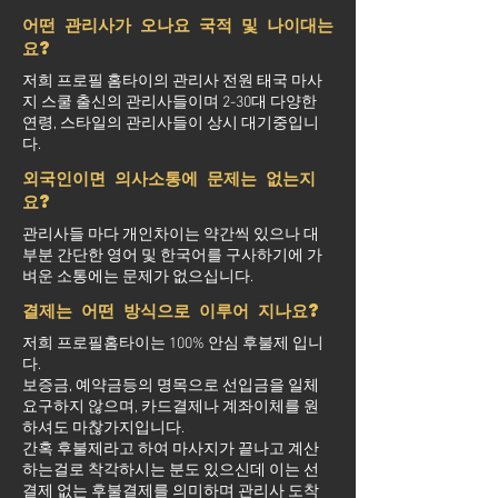
어떤 관리사가 오나요 국적 및 나이대는
요?
저희 프로필 홈타이의 관리사 전원 태국 마사
지 스쿨 출신의 관리사들이며 2-30대 다양한
연령, 스타일의 관리사들이 상시 대기중입니
다.
외국인이면 의사소통에 문제는 없는지
요?
관리사들 마다 개인차이는 약간씩 있으나 대
부분 간단한 영어 및 한국어를 구사하기에 가
벼운 소통에는 문제가 없으십니다.
결제는 어떤 방식으로 이루어 지나요?
저희 프로필홈타이는 100% 안심 후불제 입니
다.
보증금, 예약금등의 명목으로 선입금을 일체
요구하지 않으며, 카드결제나 계좌이체를 원
하셔도 마찮가지입니다.
간혹 후불제라고 하여 마사지가 끝나고 계산
하는걸로 착각하시는 분도 있으신데 이는 선
결제 없는 후불결제를 의미하며 관리사 도착