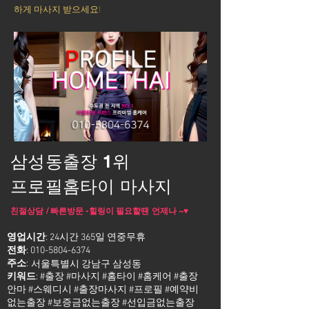
하게 마사지 받으세요!
삼성동출장 1위
프로필홈타이 마사지
친절상담 / 빠른방문 -힐링이 필요할땐 언제나 ~♥
영업시간
: 24시간 365일 연중무휴
전화
:
010-5804-6374
주소
:
서울특별시 강남구 삼성동
키워드
: #출장 #마사지 #홈타이 #홈케어 #출장
안마 #스웨디시 #출장마사지 #프로필 #예약비
없는출장 #보증금없는출장 #선입금없는출장