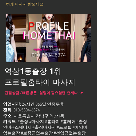
하게 마사지 받으세요!
역삼1동출장 1위
프로필홈타이 마사지
친절상담 / 빠른방문 -힐링이 필요할땐 언제나 ~♥
영업시간
: 24시간 365일 연중무휴
전화
:
010-5804-6374
주소
:
서울특별시 강남구 역삼1동
키워드
: #출장 #마사지 #홈타이 #홈케어 #출장
안마 #스웨디시 #출장마사지 #프로필 #예약비
없는출장 #보증금없는출장 #선입금없는출장