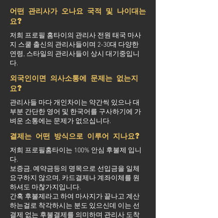
어떤 관리사가 오나요 국적 및 나이대는
요?
저희 프로필 홈타이의 관리사 전원 태국 마사
지 스쿨 출신의 관리사들이며 2-30대 다양한
연령, 스타일의 관리사들이 상시 대기중입니
다.
외국인이면 의사소통에 문제는 없는지
요?
관리사들 마다 개인차이는 약간씩 있으나 대
부분 간단한 영어 및 한국어를 구사하기에 가
벼운 소통에는 문제가 없으십니다.
결제는 어떤 방식으로 이루어 지나요?
저희 프로필홈타이는 100% 안심 후불제 입니
다.
보증금, 예약금등의 명목으로 선입금을 일체
요구하지 않으며, 카드결제나 계좌이체를 원
하셔도 마찮가지입니다.
간혹 후불제라고 하여 마사지가 끝나고 계산
하는걸로 착각하시는 분도 있으신데 이는 선
결제 없는 후불결제를 의미하며 관리사 도착