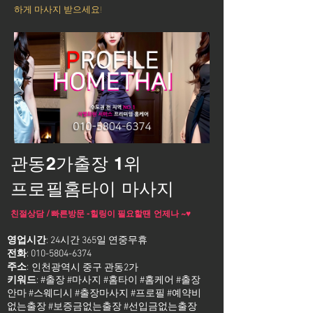
하게 마사지 받으세요!
관동2가출장 1위
프로필홈타이 마사지
친절상담 / 빠른방문 -힐링이 필요할땐 언제나 ~♥
영업시간
: 24시간 365일 연중무휴
전화
:
010-5804-6374
주소
:
인천광역시 중구 관동2가
키워드
: #출장 #마사지 #홈타이 #홈케어 #출장
안마 #스웨디시 #출장마사지 #프로필 #예약비
없는출장 #보증금없는출장 #선입금없는출장