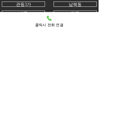
관동3가
남북동
내동
답동
덕교동
도원동
클릭시 전화 연결
동인천동
동인천
무의동
북성동
북성동1가
북성동2가
북성동3가
사동
선린동
선화동
송월동
송월동1가
송월동2가
송월동3가
송학동1가
송학동2가
송학동3가
신생동
신포동
신포시장
신흥동
신흥동1가
신흥동2가
신흥동3가