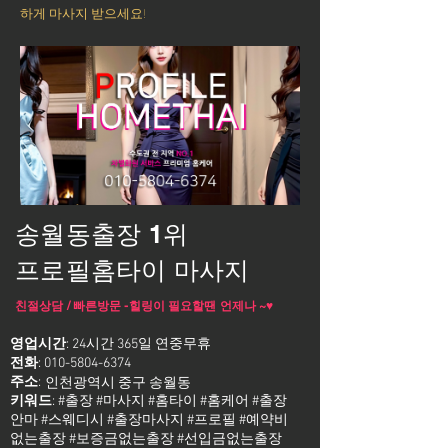
하게 마사지 받으세요!
송월동출장 1위
프로필홈타이 마사지
친절상담 / 빠른방문 -힐링이 필요할땐 언제나 ~♥
영업시간
: 24시간 365일 연중무휴
전화
:
010-5804-6374
주소
:
인천광역시 중구 송월동
키워드
: #출장 #마사지 #홈타이 #홈케어 #출장
안마 #스웨디시 #출장마사지 #프로필 #예약비
없는출장 #보증금없는출장 #선입금없는출장