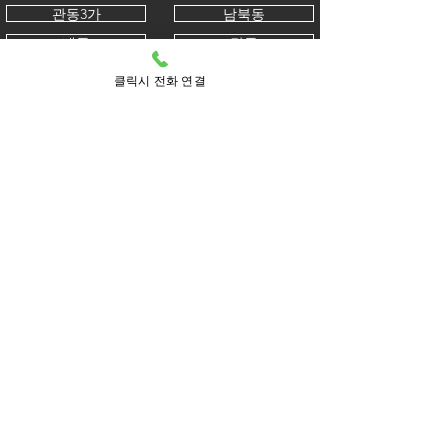
관동3가
남북동
내동
답동
덕교동
도원동
클릭시 전화 연결
동인천동
동인천
무의동
북성동
북성동1가
북성동2가
북성동3가
사동
선린동
선화동
송월동
송월동1가
송월동2가
송월동3가
송학동1가
송학동2가
송학동3가
신생동
신포동
신포시장
신흥동
신흥동1가
신흥동2가
신흥동3가