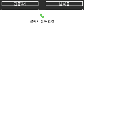
관동3가
남북동
내동
답동
덕교동
도원동
클릭시 전화 연결
동인천동
동인천
무의동
북성동
북성동1가
북성동2가
북성동3가
사동
선린동
선화동
송월동
송월동1가
송월동2가
송월동3가
송학동1가
송학동2가
송학동3가
신생동
신포동
신포시장
신흥동
신흥동1가
신흥동2가
신흥동3가