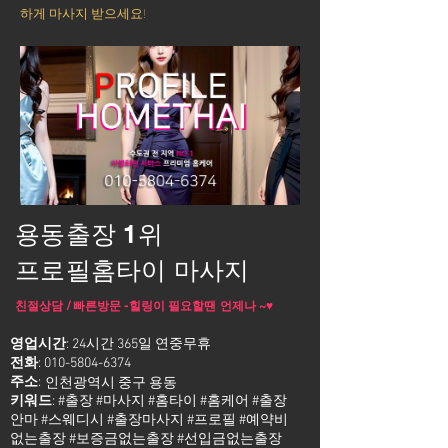
하게 마사지 받으세요!
용동출장 1위
프로필홈타이 마사지
친절상담 / 빠른방문 -힐링이 필요할땐 언제나 ~♥
영업시간
: 24시간 365일 연중무휴
전화
:
010-5804-6374
주소
:
인천광역시 중구 용동
키워드
: #출장 #마사지 #홈타이 #홈케어 #출장
안마 #스웨디시 #출장마사지 #프로필 #예약비
없는출장 #보증금없는출장 #선입금없는출장