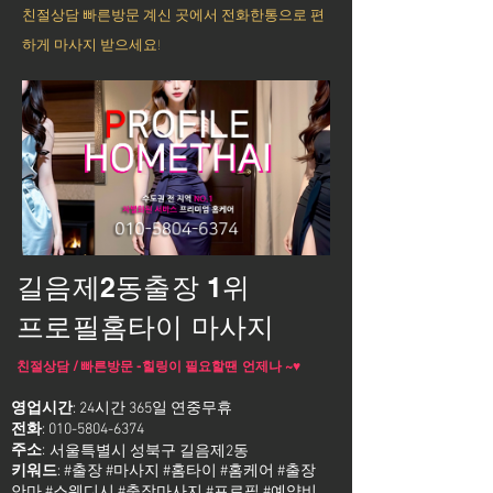
친절상담 빠른방문 계신 곳에서 전화한통으로 편
하게 마사지 받으세요!
길음제2동출장 1위
프로필홈타이 마사지
친절상담 / 빠른방문 -힐링이 필요할땐 언제나 ~♥
영업시간
: 24시간 365일 연중무휴
전화
:
010-5804-6374
주소
:
서울특별시 성북구 길음제2동
키워드
: #출장 #마사지 #홈타이 #홈케어 #출장
안마 #스웨디시 #출장마사지 #프로필 #예약비