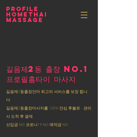
PROFILE
HOMETHAI
MASSAGE
길음제2동 출장 NO.1
​프로필홈타이 마사지
길음제2동출장안마 최고의 서비스를 보장 합니
다.
길음제2동출장마사지를 100% 안심 후불로 - 관리
사 도착 후 결제
선입금 NO! 코로나19 NO! 예약금 NO!