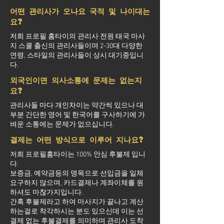
어떤 관리사가 오나요 국적 및 나이대는
요?
저희 프로필 홈타이의 관리사 전원 태국 마사
지 스쿨 출신의 관리사들이며 2-30대 다양한
연령, 스타일의 관리사들이 상시 대기중입니
다.
외국인이면 의사소통에 문제는 없는지
요?
관리사들 마다 개인차이는 약간씩 있으나 대
부분 간단한 영어 및 한국어를 구사하기에 가
벼운 소통에는 문제가 없으십니다.
결제는 어떤 방식으로 이루어 지나요?
저희 프로필홈타이는 100% 안심 후불제 입니
다.
보증금, 예약금등의 명목으로 선입금을 일체
요구하지 않으며, 카드결제나 계좌이체를 원
하셔도 마찮가지입니다.
간혹 후불제라고 하여 마사지가 끝나고 계산
하는걸로 착각하시는 분도 있으신데 이는 선
결제 없는 후불결제를 의미하며 관리사 도착