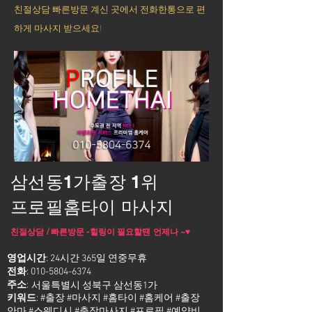
친절상담 빠른방문 계신 곳에서 전화한통으로 편
하게 마사지 받으세요!
삼선동1가출장 1위
프로필홈타이 마사지
친절상담 / 빠른방문 -힐링이 필요할땐 언제나 ~♥
영업시간
: 24시간 365일 연중무휴
전화
:
010-5804-6374
주소
:
서울특별시 성북구 삼선동1가
키워드
: #출장 #마사지 #홈타이 #홈케어 #출장
안마 #스웨디시 #출장마사지 #프로필 #예약비