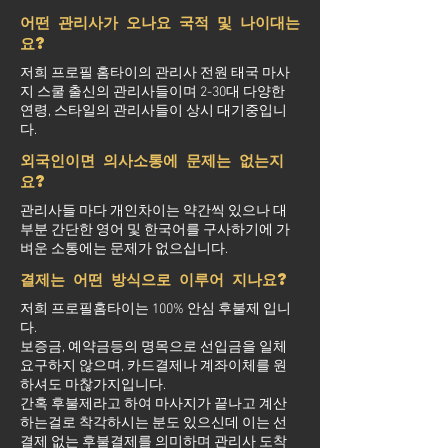
어떤 관리사가 오나요 국적 및 나이대는
요?
저희 프로필 홈타이의 관리사 전원 태국 마사
지 스쿨 출신의 관리사들이며 2-30대 다양한
연령, 스타일의 관리사들이 상시 대기중입니
다.
외국인이면 의사소통에 문제는 없는지
요?
관리사들 마다 개인차이는 약간씩 있으나 대
부분 간단한 영어 및 한국어를 구사하기에 가
벼운 소통에는 문제가 없으십니다.
결제는 어떤 방식으로 이루어 지나요?
저희 프로필홈타이는 100% 안심 후불제 입니
다.
보증금, 예약금등의 명목으로 선입금을 일체
요구하지 않으며, 카드결제나 계좌이체를 원
하셔도 마찮가지입니다.
간혹 후불제라고 하여 마사지가 끝나고 계산
하는걸로 착각하시는 분도 있으신데 이는 선
결제 없는 후불결제를 의미하며 관리사 도착