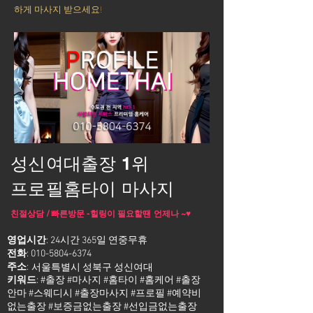
하게 마사지 받으세요!
성신여대출장 1위
프로필홈타이 마사지
친절상담 / 빠른방문 -힐링이 필요할땐 언제나 ~♥
영업시간
: 24시간 365일 연중무휴
전화
:
010-5804-6374
주소
:
서울특별시 성북구 성신여대
키워드
: #출장 #마사지 #홈타이 #홈케어 #출장
안마 #스웨디시 #출장마사지 #프로필 #예약비
없는출장 #보증금없는출장 #선입금없는출장