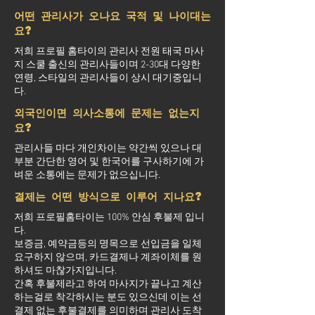
어떤 관리사가 오나요 국적 및 나이대는
요?
저희 프로필 홈타이의 관리사 전원 태국 마사
지 스쿨 출신의 관리사들이며 2-30대 다양한
연령, 스타일의 관리사들이 상시 대기중입니
다.
외국인이면 의사소통에 문제는 없는지
요?
관리사들 마다 개인차이는 약간씩 있으나 대
부분 간단한 영어 및 한국어를 구사하기에 가
벼운 소통에는 문제가 없으십니다.
결제는 어떤 방식으로 이루어 지나요?
저희 프로필홈타이는 100% 안심 후불제 입니
다.
보증금, 예약금등의 명목으로 선입금을 일체
요구하지 않으며, 카드결제나 계좌이체를 원
하셔도 마찮가지입니다.
간혹 후불제라고 하여 마사지가 끝나고 계산
하는걸로 착각하시는 분도 있으신데 이는 선
결제 없는 후불결제를 의미하며 관리사 도착