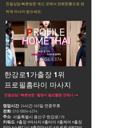
친절상담 빠른방문 계신 곳에서 전화한통으로 편
하게 마사지 받으세요!
한강로1가출장 1위
프로필홈타이 마사지
친절상담 / 빠른방문 -힐링이 필요할땐 언제나 ~♥
영업시간
: 24시간 365일 연중무휴
전화
:
010-5804-6374
주소
:
서울특별시 용산구 한강로1가
키워드
: #출장 #마사지 #홈타이 #홈케어 #출장
안마 #스웨디시 #출장마사지 #프로필 #예약비