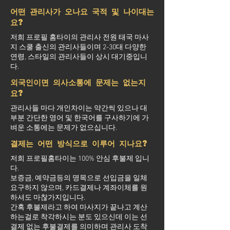
어떤 관리사가 오나요 국적 및 나이대는
요?
저희 프로필 홈타이의 관리사 전원 태국 마사
지 스쿨 출신의 관리사들이며 2-30대 다양한
연령, 스타일의 관리사들이 상시 대기중입니
다.
외국인이면 의사소통에 문제는 없는지
요?
관리사들 마다 개인차이는 약간씩 있으나 대
부분 간단한 영어 및 한국어를 구사하기에 가
벼운 소통에는 문제가 없으십니다.
결제는 어떤 방식으로 이루어 지나요?
저희 프로필홈타이는 100% 안심 후불제 입니
다.
보증금, 예약금등의 명목으로 선입금을 일체
요구하지 않으며, 카드결제나 계좌이체를 원
하셔도 마찮가지입니다.
간혹 후불제라고 하여 마사지가 끝나고 계산
하는걸로 착각하시는 분도 있으신데 이는 선
결제 없는 후불결제를 의미하며 관리사 도착