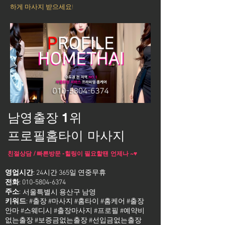
하게 마사지 받으세요!
남영출장 1위
프로필홈타이 마사지
친절상담 / 빠른방문 -힐링이 필요할땐 언제나 ~♥
영업시간
: 24시간 365일 연중무휴
전화
:
010-5804-6374
주소
:
서울특별시 용산구 남영
키워드
: #출장 #마사지 #홈타이 #홈케어 #출장
안마 #스웨디시 #출장마사지 #프로필 #예약비
없는출장 #보증금없는출장 #선입금없는출장