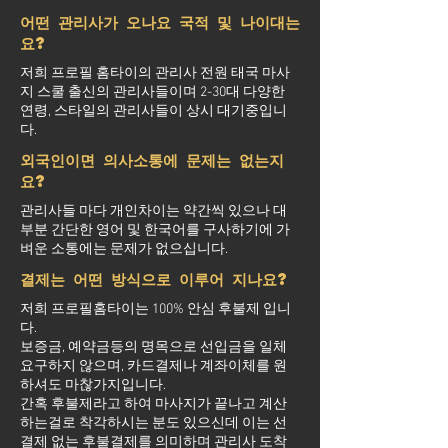
어떤 관리사가 오나요 국적 및 나이대는
요?
저희 프로필 홈타이의 관리사 전원 태국 마사
지 스쿨 출신의 관리사들이며 2-30대 다양한
연령, 스타일의 관리사들이 상시 대기중입니
다.
외국인이면 의사소통에 문제는 없는지
요?
관리사들 마다 개인차이는 약간씩 있으나 대
부분 간단한 영어 및 한국어를 구사하기에 가
벼운 소통에는 문제가 없으십니다.
결제는 어떤 방식으로 이루어 지나요?
저희 프로필홈타이는 100% 안심 후불제 입니
다.
보증금, 예약금등의 명목으로 선입금을 일체
요구하지 않으며, 카드결제나 계좌이체를 원
하셔도 마찮가지입니다.
간혹 후불제라고 하여 마사지가 끝나고 계산
하는걸로 착각하시는 분도 있으신데 이는 선
결제 없는 후불결제를 의미하며 관리사 도착