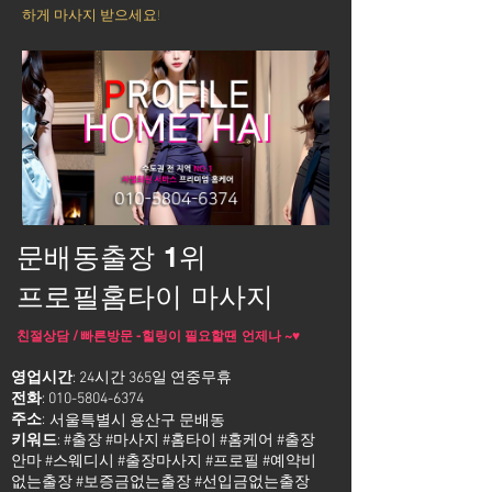
하게 마사지 받으세요!
문배동출장 1위
프로필홈타이 마사지
친절상담 / 빠른방문 -힐링이 필요할땐 언제나 ~♥
영업시간
: 24시간 365일 연중무휴
전화
:
010-5804-6374
주소
:
서울특별시 용산구 문배동
키워드
: #출장 #마사지 #홈타이 #홈케어 #출장
안마 #스웨디시 #출장마사지 #프로필 #예약비
없는출장 #보증금없는출장 #선입금없는출장