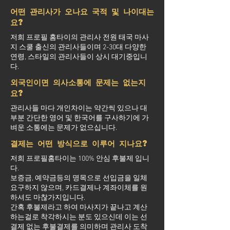
어떤 관리사가 오나요 국적 및 나이대는
요?
저희 프로필 홈타이의 관리사 전원 태국 마사
지 스쿨 출신의 관리사들이며 2-30대 다양한
연령, 스타일의 관리사들이 상시 대기중입니
다.
외국인이면 의사소통에 문제는 없는지
요?
관리사들 마다 개인차이는 약간씩 있으나 대
부분 간단한 영어 및 한국어를 구사하기에 가
벼운 소통에는 문제가 없으십니다.
결제는 어떤 방식으로 이루어 지나요?
저희 프로필홈타이는 100% 안심 후불제 입니
다.
보증금, 예약금등의 명목으로 선입금을 일체
요구하지 않으며, 카드결제나 계좌이체를 원
하셔도 마찮가지입니다.
간혹 후불제라고 하여 마사지가 끝나고 계산
하는걸로 착각하시는 분도 있으신데 이는 선
결제 없는 후불결제를 의미하며 관리사 도착