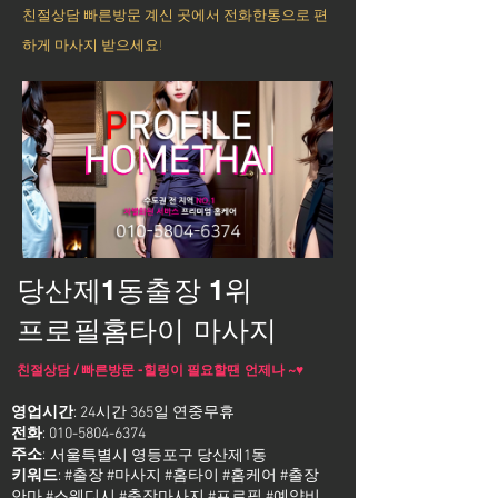
친절상담 빠른방문 계신 곳에서 전화한통으로 편
하게 마사지 받으세요!
당산제1동출장 1위
프로필홈타이 마사지
친절상담 / 빠른방문 -힐링이 필요할땐 언제나 ~♥
영업시간
: 24시간 365일 연중무휴
전화
:
010-5804-6374
주소
:
서울특별시 영등포구 당산제1동
키워드
: #출장 #마사지 #홈타이 #홈케어 #출장
안마 #스웨디시 #출장마사지 #프로필 #예약비